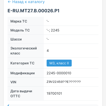
← Назад к каталогу
E-RU.МТ27.B.00026.Р1
Марка ТС
'-
Модель ТС
'-; 2245
Шасси
'-
Экологический
4
класс
Категория ТС
M3, класс II
Модификации
2245-0000010
VIN
Z9V22450??Е??????
Дата выдачи
19700101
ОТТС