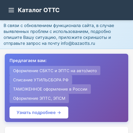
Каталог ОТТС
В связи с обновлением функционала сайта, в случае
выявленных проблем с использованием, подробно
опишите Вашу ситуацию, приложите скриншоты и
отправьте запрос на почту info@bazaotts.ru
Предлагаем вам:
Оформление СБКТС и ЭПТС на авто/мото
Списание УТИЛЬСБОРА РФ
ТАМОЖЕННОЕ оформление в России
Оформление ЭПТС, ЭПСМ
Узнать подробнее →