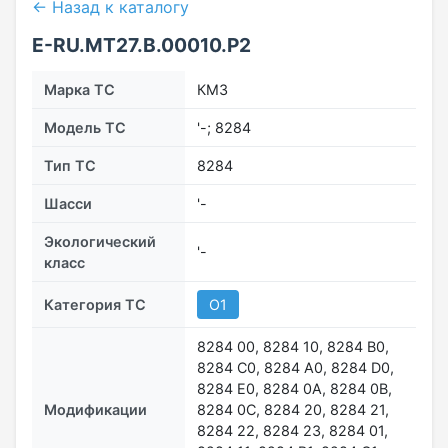
← Назад к каталогу
Е-RU.МТ27.B.00010.Р2
Марка ТС
КМЗ
Модель ТС
'-; 8284
Тип ТС
8284
Шасси
'-
Экологический
'-
класс
Категория ТС
О1
8284 00, 8284 10, 8284 В0,
8284 С0, 8284 А0, 8284 D0,
8284 Е0, 8284 0А, 8284 0В,
Модификации
8284 0С, 8284 20, 8284 21,
8284 22, 8284 23, 8284 01,