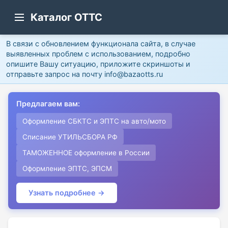
Каталог ОТТС
В связи с обновлением функционала сайта, в случае
выявленных проблем с использованием, подробно
опишите Вашу ситуацию, приложите скриншоты и
отправьте запрос на почту info@bazaotts.ru
Предлагаем вам:
Оформление СБКТС и ЭПТС на авто/мото
Списание УТИЛЬСБОРА РФ
ТАМОЖЕННОЕ оформление в России
Оформление ЭПТС, ЭПСМ
Узнать подробнее →