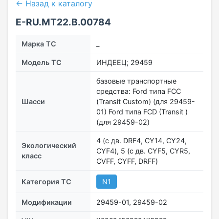
← Назад к каталогу
E-RU.MT22.В.00784
Марка ТС
_
Модель ТС
ИНДЕЕЦ; 29459
базовые транспортные
средства: Ford типа FСС
Шасси
(Transit Custom) (для 29459-
01) Ford типа FCD (Transit )
(для 29459-02)
4 (с дв. DRF4, СY14, СY24,
Экологический
СYF4), 5 (с дв. СYF5, СYR5,
класс
CVFF, СYFF, DRFF)
Категория ТС
N1
Модификации
29459-01, 29459-02