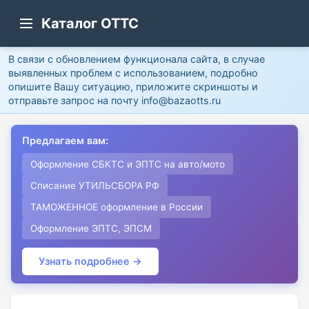
Каталог ОТТС
В связи с обновлением функционала сайта, в случае
выявленных проблем с использованием, подробно
опишите Вашу ситуацию, приложите скриншоты и
отправьте запрос на почту info@bazaotts.ru
Предлагаем вам:
Оформление СБКТС и ЭПТС на авто/мото
Списание УТИЛЬСБОРА РФ
ТАМОЖЕННОЕ оформление в России
Оформление ЭПТС, ЭПСМ
Узнать подробнее →