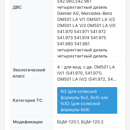
542.960,542.961
ДВС
четырехтактный дизель
Daimler AG, Mercedes-Benz
OM501 LA V/1 OM501 LA V/2
OM501 LA V/3 OM501 LA V/5
541.970 541.971 541.972
541.973 541.974 541.975
541.980 541.981
четырехтактный дизель
четырехтактный дизель
4 - для мод. с дв. OM501 LA
Экологический
IV/1 (541.970, 541.971),
класс
OM501 LA IV/2 (541.972, 54…
N3 (для колесной
формулы 6x2, 6х4) или
Категория ТС
N3G (для колесной
формулы 6х6)
Модификации
БЦМ-120.1, БЦМ-120.2