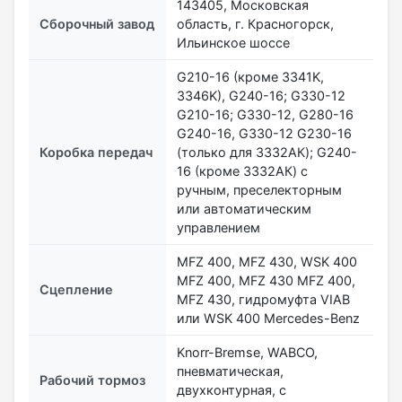
143405, Московская
Сборочный завод
область, г. Красногорск,
Ильинское шоссе
G210-16 (кроме 3341K,
3346K), G240-16; G330-12
G210-16; G330-12, G280-16
G240-16, G330-12 G230-16
Коробка передач
(только для 3332АК); G240-
16 (кроме 3332АК) с
ручным, преселекторным
или автоматическим
управлением
MFZ 400, MFZ 430, WSK 400
MFZ 400, MFZ 430 MFZ 400,
Сцепление
MFZ 430, гидромуфта VIAB
или WSK 400 Mercedes-Benz
Knorr-Bremse, WABCO,
пневматическая,
Рабочий тормоз
двухконтурная, с