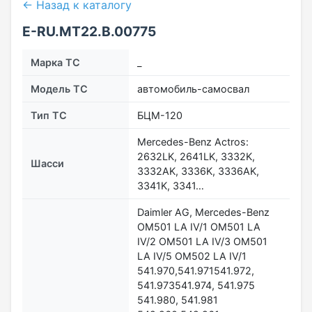
← Назад к каталогу
E-RU.MT22.В.00775
Марка ТС
_
Модель ТС
автомобиль-самосвал
Тип ТС
БЦМ-120
Mercedes-Benz Actros:
2632LK, 2641LK, 3332K,
Шасси
3332AK, 3336K, 3336AK,
3341K, 3341…
Daimler AG, Mercedes-Benz
OM501 LA IV/1 OM501 LA
IV/2 OM501 LA IV/3 OM501
LA IV/5 OM502 LA IV/1
541.970,541.971541.972,
541.973541.974, 541.975
541.980, 541.981