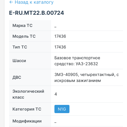
← Назад к каталогу
E-RU.MT22.В.00724
Марка ТС
_
Модель ТС
17436
Тип ТС
17436
Базовое транспортное
Шасси
средство: УАЗ-23632
ЗМЗ-40905, четырехтактный, с
ДВС
искровым зажиганием
Экологический
4
класс
Категория ТС
N1G
Модификации
_