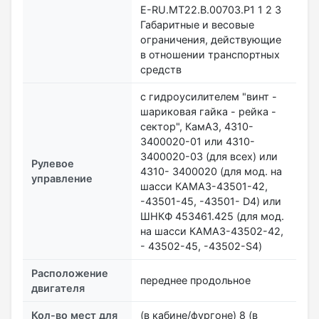
E-RU.MT22.В.00703.Р1 1 2 3
Габаритные и весовые
ограничения, действующие
в отношении транспортных
средств
с гидроусилителем "винт -
шариковая гайка - рейка -
сектор", КамАЗ, 4310-
3400020-01 или 4310-
3400020-03 (для всех) или
Рулевое
4310- 3400020 (для мод. на
управление
шасси КАМАЗ-43501-42,
-43501-45, -43501- D4) или
ШНКФ 453461.425 (для мод.
на шасси КАМАЗ-43502-42,
- 43502-45, -43502-S4)
Расположение
переднее продольное
двигателя
Кол-во мест для
(в кабине/фургоне) 8 (в