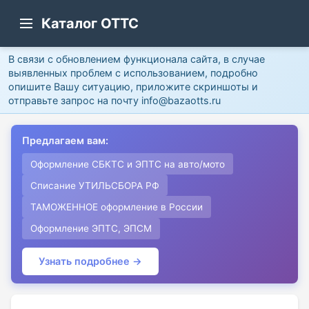
Каталог ОТТС
В связи с обновлением функционала сайта, в случае
выявленных проблем с использованием, подробно
опишите Вашу ситуацию, приложите скриншоты и
отправьте запрос на почту info@bazaotts.ru
Предлагаем вам:
Оформление СБКТС и ЭПТС на авто/мото
Списание УТИЛЬСБОРА РФ
ТАМОЖЕННОЕ оформление в России
Оформление ЭПТС, ЭПСМ
Узнать подробнее →