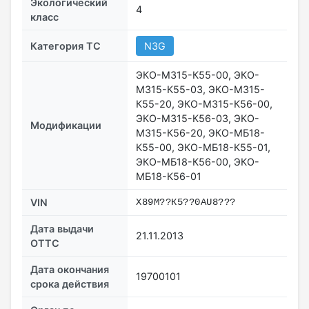
Экологический
4
класс
Категория ТС
N3G
ЭКО-МЗ15-К55-00, ЭКО-
МЗ15-К55-03, ЭКО-МЗ15-
К55-20, ЭКО-МЗ15-К56-00,
ЭКО-МЗ15-К56-03, ЭКО-
Модификации
МЗ15-К56-20, ЭКО-МБ18-
К55-00, ЭКО-МБ18-К55-01,
ЭКО-МБ18-К56-00, ЭКО-
МБ18-К56-01
VIN
Х89М??К5??0АU8???
Дата выдачи
21.11.2013
ОТТС
Дата окончания
19700101
срока действия