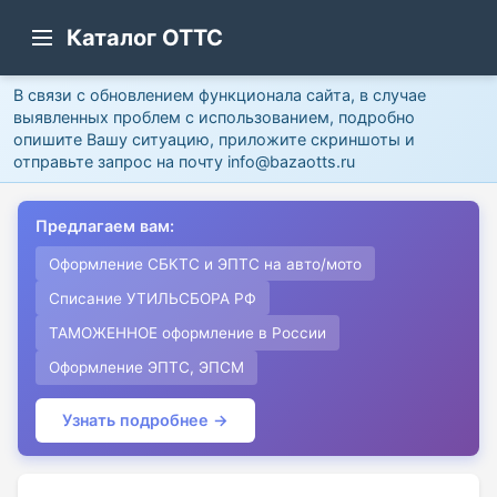
Каталог ОТТС
В связи с обновлением функционала сайта, в случае
выявленных проблем с использованием, подробно
опишите Вашу ситуацию, приложите скриншоты и
отправьте запрос на почту info@bazaotts.ru
Предлагаем вам:
Оформление СБКТС и ЭПТС на авто/мото
Списание УТИЛЬСБОРА РФ
ТАМОЖЕННОЕ оформление в России
Оформление ЭПТС, ЭПСМ
Узнать подробнее →