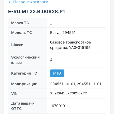
← Назад к каталогу
E-RU.MT22.В.00628.Р1
Марка ТС
_
Модель ТС
Есаул; 294551
базовое транспортное
Шасси
средство: УАЗ-315195
Экологический
4
класс
Категория ТС
M1G
Модификации
294551-10-01, 294551-11-01
VIN
Х8929455??0DY0???
Дата выдачи
19700101
ОТТС