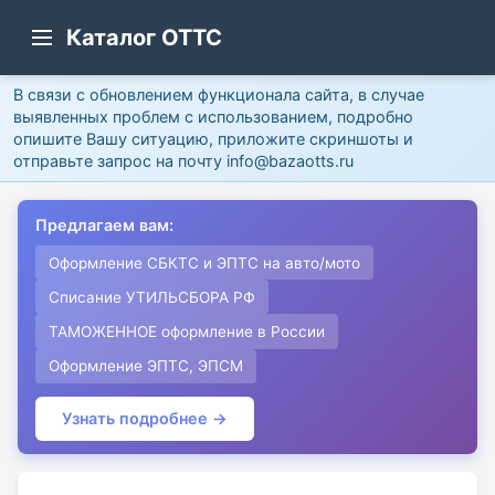
Каталог ОТТС
В связи с обновлением функционала сайта, в случае
выявленных проблем с использованием, подробно
опишите Вашу ситуацию, приложите скриншоты и
отправьте запрос на почту info@bazaotts.ru
Предлагаем вам:
Оформление СБКТС и ЭПТС на авто/мото
Списание УТИЛЬСБОРА РФ
ТАМОЖЕННОЕ оформление в России
Оформление ЭПТС, ЭПСМ
Узнать подробнее →