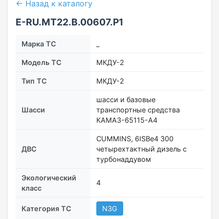
← Назад к каталогу
E-RU.MT22.В.00607.Р1
Марка ТС
_
Модель ТС
МКДУ-2
Тип ТС
МКДУ-2
шасси и базовые
Шасси
транспортные средства
КАМАЗ-65115-А4
CUMMINS, 6ISBe4 300
ДВС
четырехтактный дизель с
турбонаддувом
Экологический
4
класс
Категория ТС
N3G