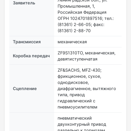
Заявитель
Промышленная, 1,
Российская Федерация
ОГРН 1024701897516; тел.:
(81361) 2-66-05; факс:
(81361) 2-88-70
Трансмиссия
механическая
ZF9S1310ТО, механическая,
Коробка передач
девятиступенчатая
ZF&SACHS, MFZ-430;
фрикционное, сухое,
однодисковое,
Сцепление
диафрагменное, вытяжного
типа, привод
гидравлический с
пневмоусилителем
пневматический
двухконтурный привод
раздельно к тормозам