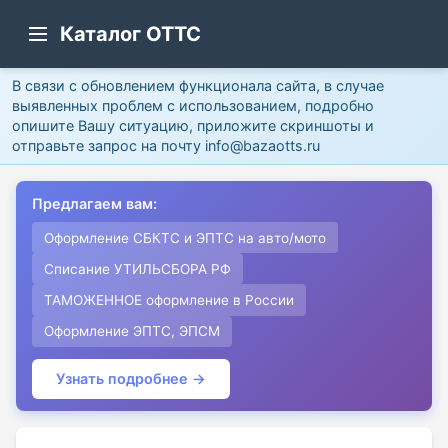
Каталог ОТТС
В связи с обновлением функционала сайта, в случае
выявленных проблем с использованием, подробно
опишите Вашу ситуацию, приложите скриншоты и
отправьте запрос на почту info@bazaotts.ru
Предлагаем вам:
Оформление СБКТС и ЭПТС на авто/мото
Списание УТИЛЬСБОРА РФ
ТАМОЖЕННОЕ оформление в России
Оформление ЭПТС, ЭПСМ
Узнать подробнее →