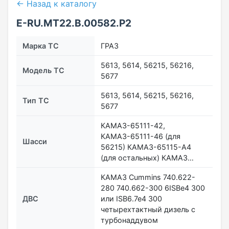
← Назад к каталогу
E-RU.MT22.В.00582.Р2
Марка ТС
ГРАЗ
5613, 5614, 56215, 56216,
Модель ТС
5677
5613, 5614, 56215, 56216,
Тип ТС
5677
КАМАЗ-65111-42,
КАМАЗ-65111-46 (для
Шасси
56215) КАМАЗ-65115-А4
(для остальных) КАМАЗ…
КАМАЗ Cummins 740.622-
280 740.662-300 6ISBe4 300
ДВС
или ISB6.7e4 300
четырехтактный дизель с
турбонаддувом