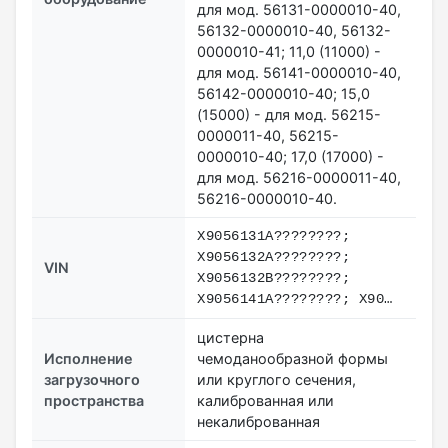
для мод. 56131-0000010-40,
56132-0000010-40, 56132-
0000010-41; 11,0 (11000) -
для мод. 56141-0000010-40,
56142-0000010-40; 15,0
(15000) - для мод. 56215-
0000011-40, 56215-
0000010-40; 17,0 (17000) -
для мод. 56216-0000011-40,
56216-0000010-40.
X9056131A????????;
X9056132A????????;
VIN
X9056132B????????;
X9056141A????????; X90…
цистерна
Исполнение
чемоданообразной формы
загрузочного
или круглого сечения,
пространства
калиброванная или
некалиброванная