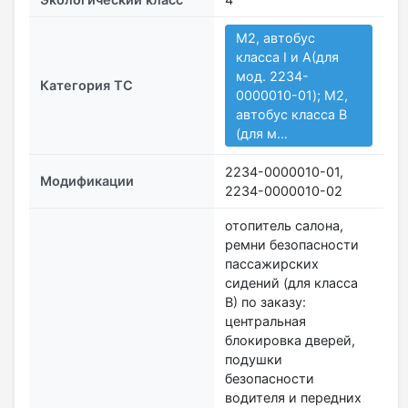
M2, автобус
класса I и A(для
мод. 2234-
Категория ТС
0000010-01); M2,
автобус класса B
(для м…
2234-0000010-01,
Модификации
2234-0000010-02
отопитель салона,
ремни безопасности
пассажирских
сидений (для класса
В) по заказу:
центральная
блокировка дверей,
подушки
безопасности
водителя и передних