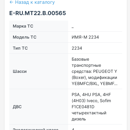
← Назад к каталогу
E-RU.MT22.В.00565
Марка ТС
_
Модель ТС
ИМЯ-М 2234
Тип ТС
2234
Базовые
транспортные
Шасси
средства: PEUGEOT Y
(Boxer), модификации
YEBMFC/BXL, YEBMF…
PSA, 4HU PSA, 4HF
(4H03) Iveco, Sofim
ДВС
F1CE0481D
четырехтактный
дизель
Экологический класс
4