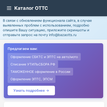
Каталог ОТТС
В связи с обновлением функционала сайта, в случае
выявленных проблем с использованием, подробно
опишите Вашу ситуацию, приложите скриншоты и
отправьте запрос на почту info@bazaotts.ru
Предлагаем вам:
Оформление СБКТС и ЭПТС на авто/мото
Списание УТИЛЬСБОРА РФ
ТАМОЖЕННОЕ оформление в России
Оформление ЭПТС, ЭПСМ
Узнать подробнее →