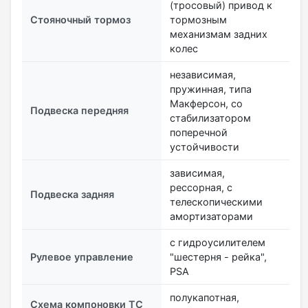
(тросовый) привод к
Стояночный тормоз
тормозным
механизмам задних
колес
независимая,
пружинная, типа
Макферсон, со
Подвеска передняя
стабилизатором
поперечной
устойчивости
зависимая,
рессорная, с
Подвеска задняя
телескопическими
амортизаторами
с гидроусилителем
Рулевое управление
"шестерня - рейка",
PSA
полукапотная,
Схема компоновки ТС