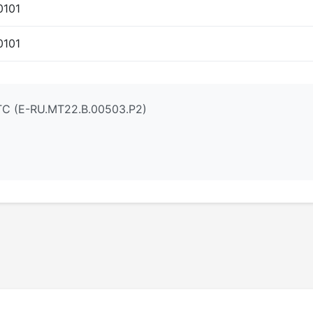
0101
0101
С (E-RU.MT22.В.00503.Р2)