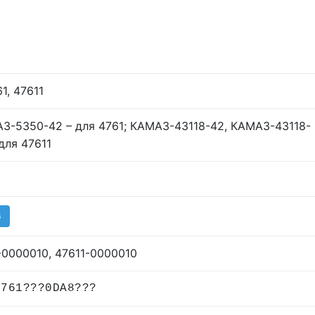
61, 47611
З-5350-42 – для 4761; КАМАЗ-43118-42, КАМАЗ-43118-
для 47611
G
-0000010, 47611-0000010
4761???0DA8???