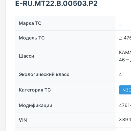
E-RU.MT22.В.00503.Р2
Марка ТС
_
Модель ТС
_; 47
КАМА
Шасси
46 – 
Экологический класс
4
Категория ТС
N3
Модификации
4761
VIN
Х89