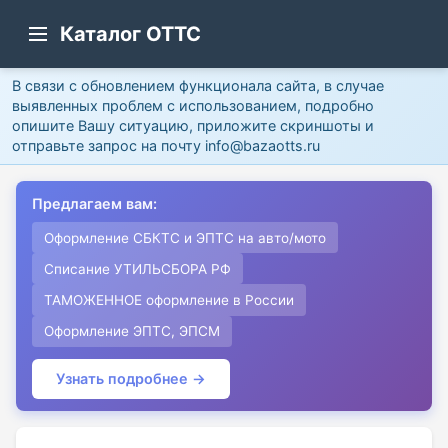
Каталог ОТТС
В связи с обновлением функционала сайта, в случае
выявленных проблем с использованием, подробно
опишите Вашу ситуацию, приложите скриншоты и
отправьте запрос на почту info@bazaotts.ru
Предлагаем вам:
Оформление СБКТС и ЭПТС на авто/мото
Списание УТИЛЬСБОРА РФ
ТАМОЖЕННОЕ оформление в России
Оформление ЭПТС, ЭПСМ
Узнать подробнее →