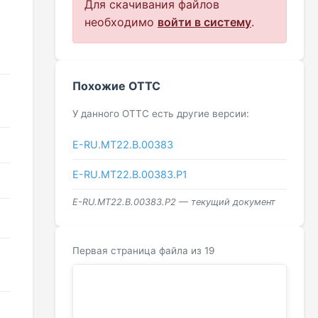
Для скачивания файлов
необходимо
войти в систему
.
Похожие ОТТС
У данного ОТТС есть другие версии:
Е-RU.МТ22.В.00383
Е-RU.МТ22.В.00383.Р1
Е-RU.МТ22.В.00383.Р2 — текущий документ
Первая страница файла из 19