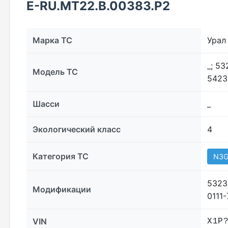
Е-RU.МТ22.В.00383.Р2
Марка ТС
Урал
_; 5
Модель ТС
5423
Шасси
_
Экологический класс
4
Категория ТС
N3
5323
Модификации
0111
VIN
Х1Р