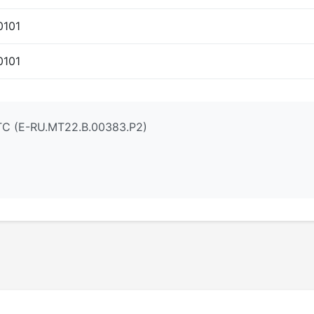
0101
0101
С (Е-RU.МТ22.В.00383.Р2)