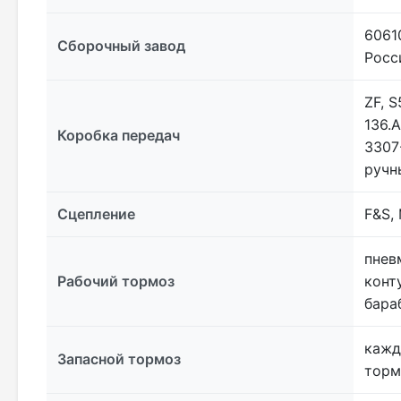
60610
Сборочный завод
Росс
ZF, 
136.А
Коробка передач
3307
ручн
Сцепление
F&S,
пнев
Рабочий тормоз
конт
бара
кажд
Запасной тормоз
торм