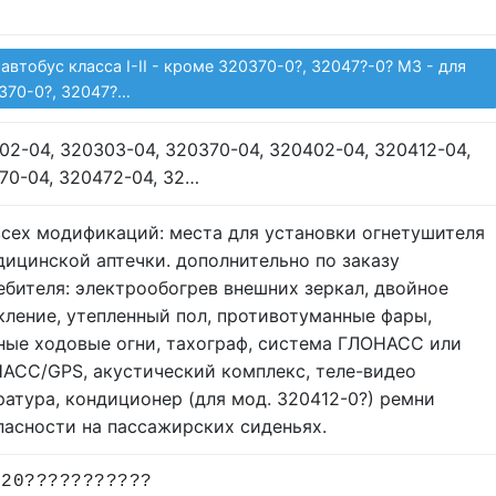
 автобус класса I-II - кроме 320370-0?, 32047?-0? M3 - для
370-0?, 32047?…
02-04, 320303-04, 320370-04, 320402-04, 320412-04,
70-04, 320472-04, 32…
всех модификаций: места для установки огнетушителя
дицинской аптечки. дополнительно по заказу
ебителя: электрообогрев внешних зеркал, двойное
кление, утепленный пол, противотуманные фары,
ные ходовые огни, тахограф, система ГЛОНАСС или
АСС/GPS, акустический комплекс, теле-видео
ратура, кондиционер (для мод. 320412-0?) ремни
пасности на пассажирских сиденьях.
320???????????