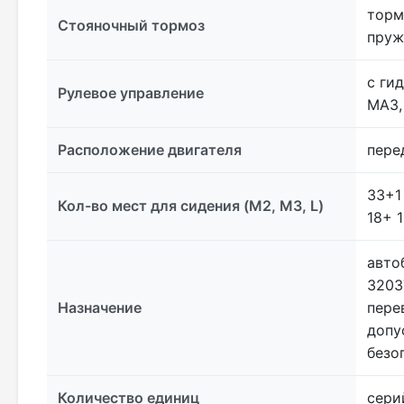
торм
Стояночный тормоз
пруж
с ги
Рулевое управление
МАЗ,
Расположение двигателя
пере
33+1
Кол-во мест для сидения (M2, M3, L)
18+ 1
авто
3203
Назначение
пере
допу
безо
Количество единиц
сери