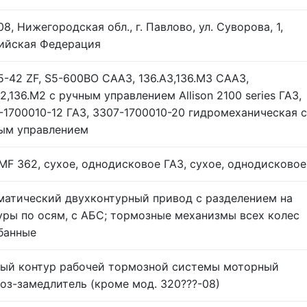
8, Нижегородская обл., г. Павлово, ул. Суворова, 1,
ийская Федерация
S5-42 ZF, S5-600BO СААЗ, 136.А3,136.М3 СААЗ,
2,136.М2 с ручным управлением Allison 2100 series ГАЗ,
-1700010-12 ГАЗ, 3307-1700010-20 гидромеханическая с
ым управлением
 MF 362, сухое, однодисковое ГАЗ, сухое, однодисковое
матический двухконтурный привод с разделением на
уры по осям, с АБС; тормозные механизмы всех колес
банные
ый контур рабочей тормозной системы моторный
оз-замедлитель (кроме мод. 320???-08)