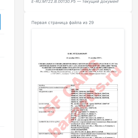
E-RU.MT22.В.00130.Р5 — текущий документ
Первая страница файла из 29