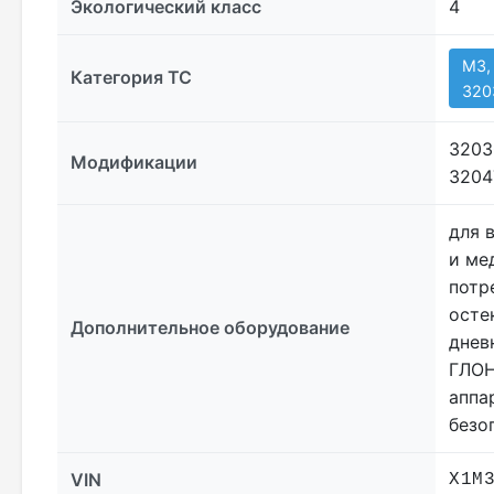
Экологический класс
4
M3,
Категория ТС
320
3203
Модификации
3204
для 
и ме
потр
осте
Дополнительное оборудование
днев
ГЛОН
аппа
безо
VIN
X1M