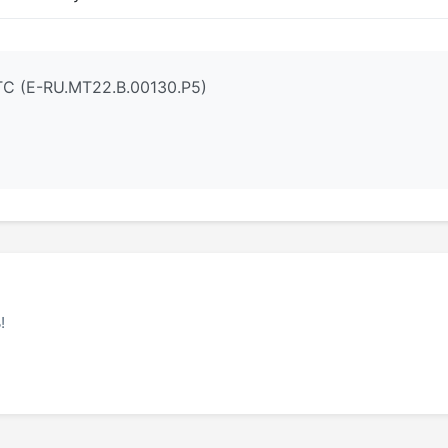
С (E-RU.MT22.В.00130.Р5)
!