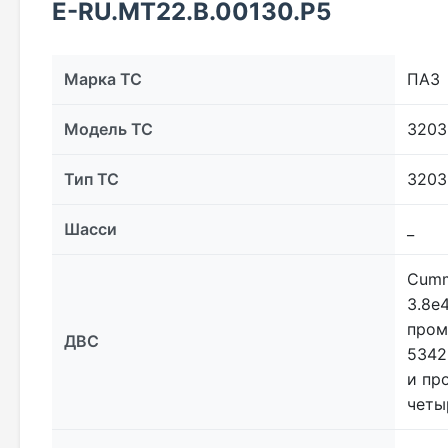
E-RU.MT22.В.00130.Р5
Марка ТС
ПАЗ
Модель ТС
3203
Тип ТС
3203
Шасси
_
Cumm
3.8e
пром
ДВС
5342
и пр
четы