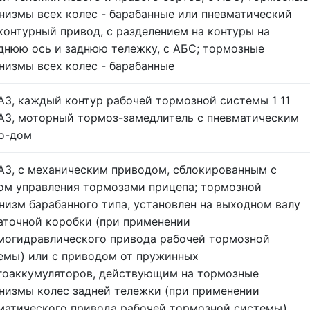
низмы всех колес - барабанные или пневматический
контурный привод, с разделением на контуры на
днюю ось и заднюю тележку, с АБС; тормозные
низмы всех колес - барабанные
АЗ, каждый контур рабочей тормозной системы 1 11
АЗ, моторный тормоз-замедлитель с пневматическим
о-дом
АЗ, с механическим приводом, сблокированным с
ом управления тормозами прицепа; тормозной
низм барабанного типа, установлен на выходном валу
аточной коробки (при применении
могидравлического привода рабочей тормозной
емы) или с приводом от пружинных
гоаккумуляторов, действующим на тормозные
низмы колес задней тележки (при применении
матического привода рабочей тормозной системы)