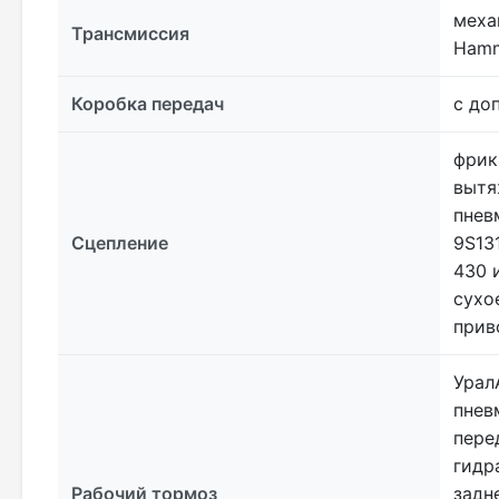
меха
Трансмиссия
Hamm
Коробка передач
с до
фрик
вытя
пнев
Сцепление
9S13
430 
сухо
прив
Урал
пнев
пере
гидр
Рабочий тормоз
задн