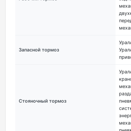
меха
двух
пере
меха
Урал
Запасной тормоз
Урал
прив
Урал
кран
меха
разд
Стояночный тормоз
пнев
сист
энер
меха
пнев