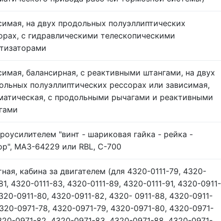
симая, на двух продольных полуэллиптических
орах, с гидравлическими телескопическими
тизаторами
симая, балансирная, с реактивными штангами, на двух
ольных полуэллиптических рессорах или зависимая,
матическая, с продольными рычагами и реактивными
гами
дроусилителем "винт - шариковая гайка - рейка -
ор", МАЗ-64229 или RBL, С-700
тная, кабина за двигателем (для 4320-0111-79, 4320-
81, 4320-0111-83, 4320-0111-89, 4320-0111-91, 4320-0911-
4320-0911-80, 4320-0911-82, 4320- 0911-88, 4320-0911-
4320-0971-78, 4320-0971-79, 4320-0971-80, 4320-0971-
4320-0971-82, 4320-0971-83, 4320-0971-88, 4320-0971-