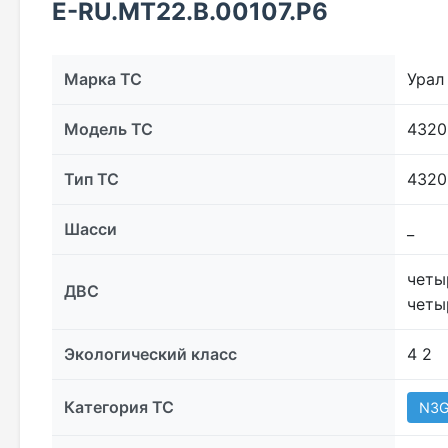
Е-RU.МТ22.В.00107.Р6
Марка ТС
Урал
Модель ТС
4320
Тип ТС
4320
Шасси
_
четы
ДВС
четы
Экологический класс
4 2
Категория ТС
N3