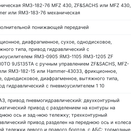
ническая ЯМЗ-182-76 MFZ 430, ZF&SACHS или MFZ 430,
er или ЯМЗ-183-76 механическая
полнительной понижающей передачей
ционное, диафрагменное, сухое, однодисковое,
жного типа, привод гидравлический с
моусилителем ЯМЗ-0905 ЯМЗ-1105 ЯМЗ-1205 ZF
10ТО 9JS135ТА с ручным управлением ZF&SACHS, MFZ-
или ЯМЗ-182-15 или Hammer-43033, фрикционное,
е, однодисковое, диафрагменное, вытяжного типа,
од гидравлический с пневмоусилителем 1 10
АЗ, привод пневмогидравлический: двухконтурный
матический привод с разделением на контуры на
днюю ось и зад-нюю тележку; трехконтурный
авлический привод разделен на переднюю ось и колеса
ей тележки левого и правого бортов, с АБС; тормозные