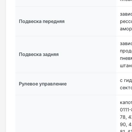
зави
Подвеска передняя
ресс
амор
зави
прод
Подвеска задняя
пнев
штан
с ги
Рулевое управление
сект
капо
0111-
78, 
90, 
81, 