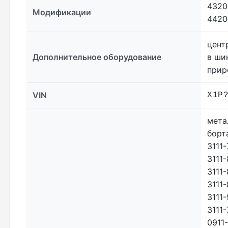
4320
Модификации
4420
цент
Дополнительное оборудование
в ши
прир
VIN
X1P
мета
борт
3111-
3111-
3111
3111-
3111-
3111
0911