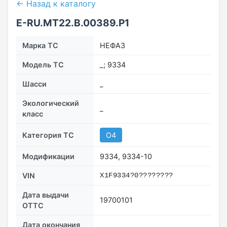
← Назад к каталогу
E-RU.МТ22.B.00389.Р1
Марка ТС
НЕФАЗ
Модель ТС
_; 9334
Шасси
_
Экологический
_
класс
Категория ТС
О4
Модификации
9334, 9334-10
VIN
X1F9334?0????????
Дата выдачи
19700101
ОТТС
Дата окончания