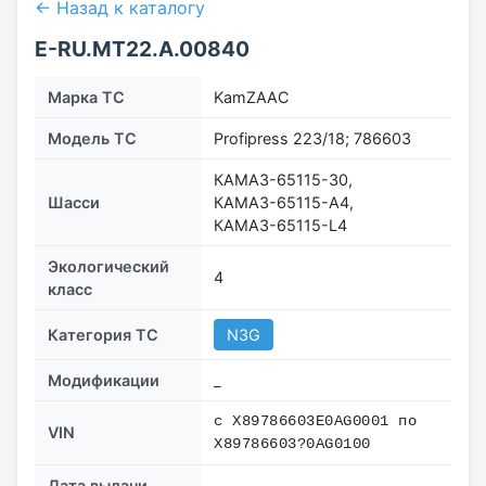
← Назад к каталогу
E-RU.MT22.А.00840
Марка ТС
KamZAAC
Модель ТС
Profipress 223/18; 786603
КАМАЗ-65115-30,
Шасси
КАМАЗ-65115-А4,
КАМАЗ-65115-L4
Экологический
4
класс
Категория ТС
N3G
Модификации
_
с Х89786603Е0AG0001 по
VIN
Х89786603?0AG0100
Дата выдачи