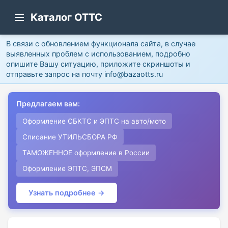
Каталог ОТТС
В связи с обновлением функционала сайта, в случае
выявленных проблем с использованием, подробно
опишите Вашу ситуацию, приложите скриншоты и
отправьте запрос на почту info@bazaotts.ru
Предлагаем вам:
Оформление СБКТС и ЭПТС на авто/мото
Списание УТИЛЬСБОРА РФ
ТАМОЖЕННОЕ оформление в России
Оформление ЭПТС, ЭПСМ
Узнать подробнее →