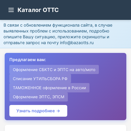
Каталог ОТТС
В связи с обновлением функционала сайта, в случае
выявленных проблем с использованием, подробно
опишите Вашу ситуацию, приложите скриншоты и
отправьте запрос на почту info@bazaotts.ru
Предлагаем вам:
Оформление СБКТС и ЭПТС на авто/мото
Списание УТИЛЬСБОРА РФ
ТАМОЖЕННОЕ оформление в России
Оформление ЭПТС, ЭПСМ
Узнать подробнее →