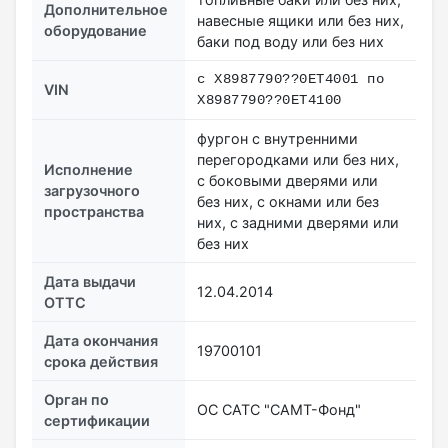
Дополнительное
навесные ящики или без них,
оборудование
баки под воду или без них
с X8987790??0ET4001 по
VIN
X8987790??0ET4100
фургон с внутренними
перегородками или без них,
Исполнение
с боковыми дверями или
загрузочного
без них, с окнами или без
пространства
них, с задними дверями или
без них
Дата выдачи
12.04.2014
ОТТС
Дата окончания
19700101
срока действия
Орган по
ОС САТС "САМТ-Фонд"
сертификации