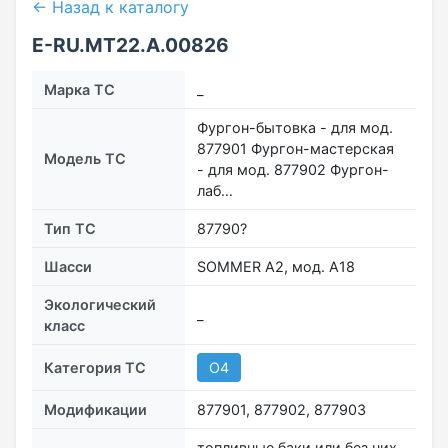
← Назад к каталогу
E-RU.MT22.А.00826
Марка ТС
_
Фургон-бытовка - для мод.
877901 Фургон-мастерская
Модель ТС
- для мод. 877902 Фургон-
лаб…
Тип ТС
87790?
Шасси
SOMMER A2, мод. A18
Экологический
_
класс
Категория ТС
O4
Модификации
877901, 877902, 877903
топливные баки или без них,