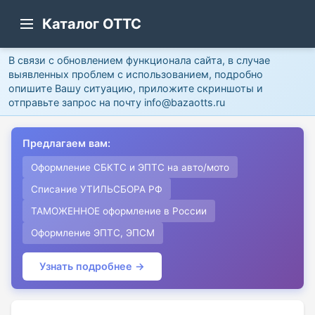
Каталог ОТТС
В связи с обновлением функционала сайта, в случае
выявленных проблем с использованием, подробно
опишите Вашу ситуацию, приложите скриншоты и
отправьте запрос на почту info@bazaotts.ru
Предлагаем вам:
Оформление СБКТС и ЭПТС на авто/мото
Списание УТИЛЬСБОРА РФ
ТАМОЖЕННОЕ оформление в России
Оформление ЭПТС, ЭПСМ
Узнать подробнее →