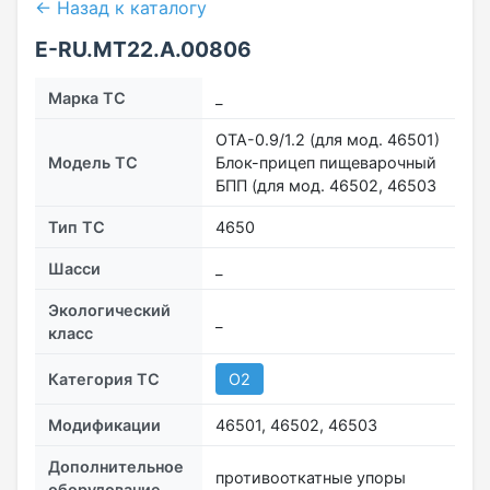
← Назад к каталогу
Е-RU.МТ22.А.00806
Марка ТС
_
ОТА-0.9/1.2 (для мод. 46501)
Модель ТС
Блок-прицеп пищеварочный
БПП (для мод. 46502, 46503
Тип ТС
4650
Шасси
_
Экологический
_
класс
Категория ТС
О2
Модификации
46501, 46502, 46503
Дополнительное
противооткатные упоры
оборудование