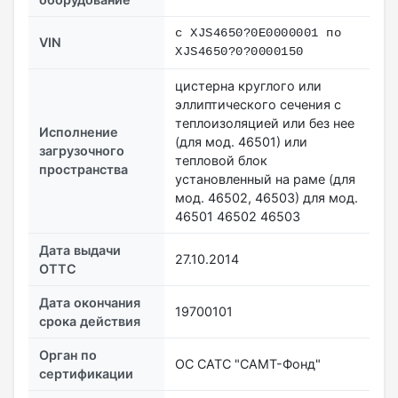
с XJS4650?0E0000001 по
VIN
XJS4650?0?0000150
цистерна круглого или
эллиптического сечения с
теплоизоляцией или без нее
Исполнение
(для мод. 46501) или
загрузочного
тепловой блок
пространства
установленный на раме (для
мод. 46502, 46503) для мод.
46501 46502 46503
Дата выдачи
27.10.2014
ОТТС
Дата окончания
19700101
срока действия
Орган по
ОС САТС "САМТ-Фонд"
сертификации