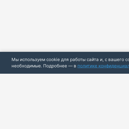
Мы используем cookie для работы сайта и, с вашего с
необходимые. Подробнее — в
политике конфиденциа
ИП Скирда М.В.
ИНН: 771887803244
ОГРНИП: 320774600014830