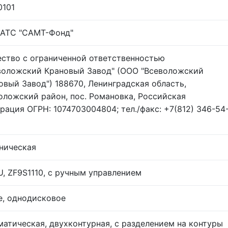
0101
АТС "САМТ-Фонд"
ство с ограниченной ответственностью
воложский Крановый Завод" (ООО "Всеволожский
овый Завод") 188670, Ленинградская область,
оложский район, пос. Романовка, Российская
рация ОГРН: 1074703004804; тел./факс: +7(812) 346-54
ническая
U, ZF9S1110, с ручным управлением
е, однодисковое
матическая, двухконтурная, с разделением на контуры