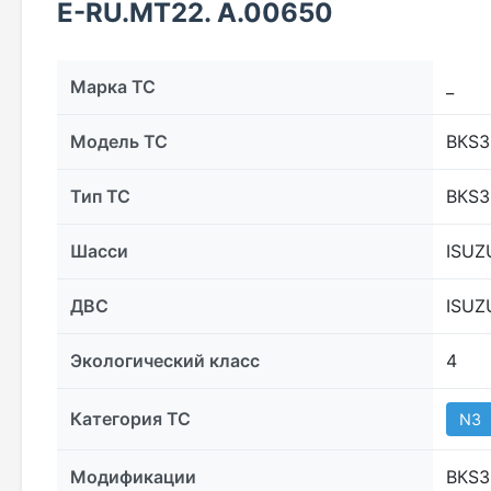
E-RU.MT22. A.00650
Марка ТС
_
Модель ТС
ВКS3
Тип ТС
ВКS3
Шасси
ISUZ
ДВС
ISUZ
Экологический класс
4
Категория ТС
N3
Модификации
ВКS3