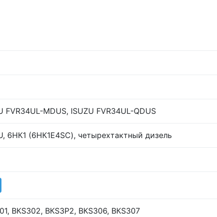
U FVR34UL-MDUS, ISUZU FVR34UL-QDUS
U, 6НК1 (6НК1Е4SC), четырехтактный дизель
01, ВКS302, ВКS3P2, ВКS306, ВКS307