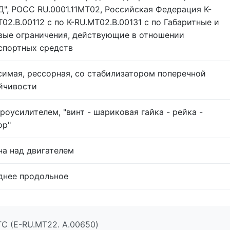
", РОСС RU.0001.11МТ02, Российская Федерация К-
Т02.В.00112 с по К-RU.МТ02.В.00131 с по Габаритные и
вые ограничения, действующие в отношении
спортных средств
симая, рессорная, со стабилизатором поперечной
йчивости
дроусилителем, "винт - шариковая гайка - рейка -
ор"
на над двигателем
днее продольное
С (E-RU.MT22. A.00650)