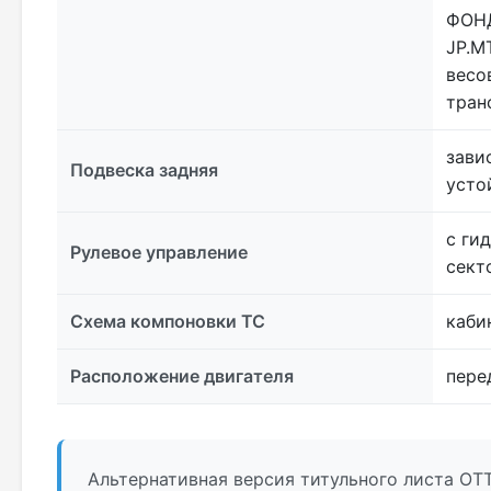
ФОНД
JP.М
весо
тран
зави
Подвеска задняя
усто
с ги
Рулевое управление
сект
Схема компоновки ТС
каби
Расположение двигателя
пере
Альтернативная версия титульного листа ОТТ