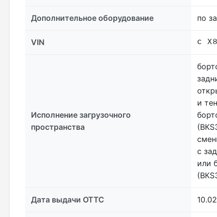
Дополнительное оборудование
по з
VIN
c X
борт
задн
откр
и те
Исполнение загрузочного
борт
пространства
(ВКS
смен
с за
или 
(ВКS
Дата выдачи ОТТС
10.02