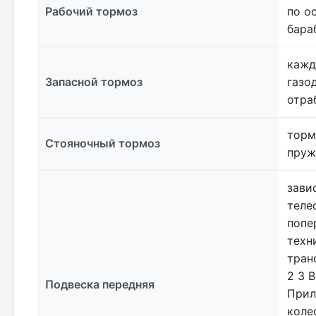
Рабочий тормоз
по о
бара
кажд
Запасной тормоз
газо
отра
торм
Стояночный тормоз
пруж
зави
теле
попе
техн
транс
2 3 
Подвеска передняя
Прил
коле