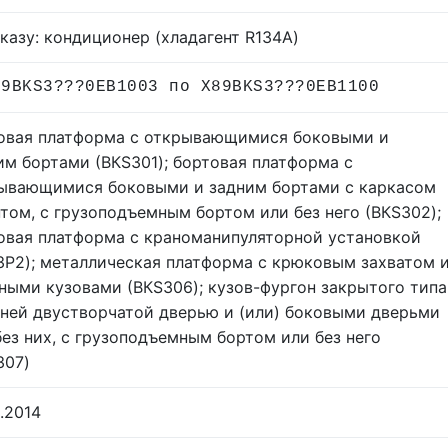
аказу: кондиционер (хладагент R134A)
89BKS3???0EB1003 по X89BKS3???0EB1100
овая платформа с открывающимися боковыми и
им бортами (ВКS301); бортовая платформа с
ывающимися боковыми и задним бортами с каркасом
нтом, с грузоподъемным бортом или без него (ВКS302);
овая платформа с краноманипуляторной установкой
3P2); металлическая платформа с крюковым захватом 
ными кузовами (ВКS306); кузов-фургон закрытого типа
дней двустворчатой дверью и (или) боковыми дверьми
без них, с грузоподъемным бортом или без него
307)
.2014