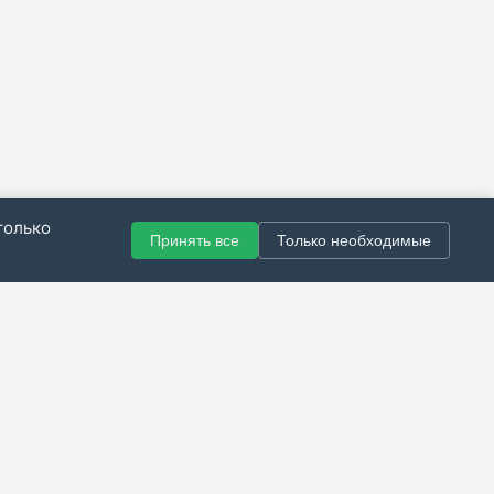
только
Принять все
Только необходимые
© 2021–2026 Все права защищены.
итика конфиденциальности
|
Публичная оферта
|
Справка
Разработка сайта — Скарабей Софт