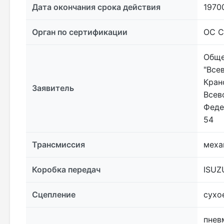
Дата окончания срока действия
1970
Орган по сертификации
ОС С
Обще
"Все
Кран
Заявитель
Всев
Феде
54
Трансмиссия
меха
Коробка передач
ISUZ
Сцепление
сухо
пнев