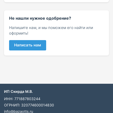
Не нашли нужное одобрение?
Напишите нам, и мы поможем его найти или
оформить!
Написать нам
ИП Скирда М.В.
ИНН: 771887803244
ОГРНИП: 320774600014830
info@bazaotts.ru