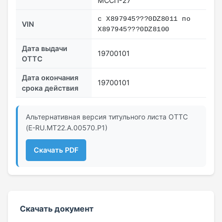
МССП-27
с Х897945???0DZ8011 по
VIN
Х897945???0DZ8100
Дата выдачи
19700101
ОТТС
Дата окончания
19700101
срока действия
Альтернативная версия титульного листа ОТТС
(E-RU.MT22.А.00570.Р1)
Скачать PDF
Скачать документ