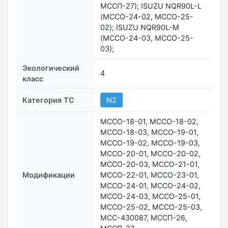
МССП-27); ISUZU NQR90L-L
(МССО-24-02, МССО-25-
02); ISUZU NQR90L-M
(МССО-24-03, МССО-25-
03);
Экологический
4
класс
Категория ТС
N2
МССО-18-01, МССО-18-02,
МССО-18-03, МССО-19-01,
МССО-19-02, МССО-19-03,
МССО-20-01, МССО-20-02,
МССО-20-03, МССО-21-01,
Модификации
МССО-22-01, МССО-23-01,
МССО-24-01, МССО-24-02,
МССО-24-03, МССО-25-01,
МССО-25-02, МССО-25-03,
МСС-430087, МССП-26,