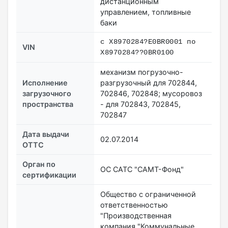
дистанционным
управлением, топливные
баки
с X8970284?E0BR0001 по
VIN
X8970284??0BR0100
механизм погрузочно-
Исполнение
разгрузочный для 702844,
загрузочного
702846, 702848; мусоровоз
пространства
- для 702843, 702845,
702847
Дата выдачи
02.07.2014
ОТТС
Орган по
ОС САТС "САМТ-Фонд"
сертификации
Общество с ограниченной
ответственностью
"Производственная
компания "Коммунальные