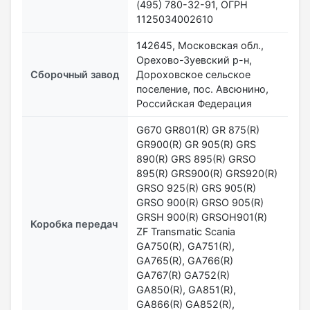
(495) 780-32-91, ОГРН
1125034002610
142645, Московская обл.,
Орехово-Зуевский р-н,
Сборочный завод
Дороховское сельское
поселение, пос. Авсюнино,
Российская Федерация
G670 GR801(R) GR 875(R)
GR900(R) GR 905(R) GRS
890(R) GRS 895(R) GRSO
895(R) GRS900(R) GRS920(R)
GRSO 925(R) GRS 905(R)
GRSO 900(R) GRSO 905(R)
GRSН 900(R) GRSОН901(R)
Коробка передач
ZF Transmatic Scania
GA750(R), GA751(R),
GA765(R), GA766(R)
GA767(R) GA752(R)
GA850(R), GA851(R),
GA866(R) GA852(R),