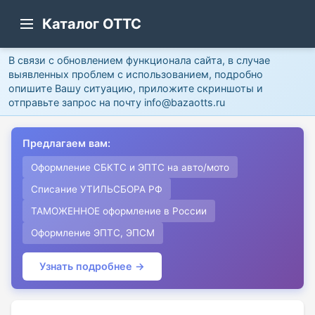
Каталог ОТТС
В связи с обновлением функционала сайта, в случае
выявленных проблем с использованием, подробно
опишите Вашу ситуацию, приложите скриншоты и
отправьте запрос на почту info@bazaotts.ru
Предлагаем вам:
Оформление СБКТС и ЭПТС на авто/мото
Списание УТИЛЬСБОРА РФ
ТАМОЖЕННОЕ оформление в России
Оформление ЭПТС, ЭПСМ
Узнать подробнее →