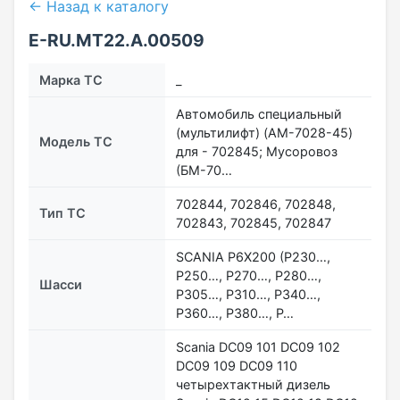
← Назад к каталогу
E-RU.MT22.А.00509
Марка ТС
_
Автомобиль специальный
(мультилифт) (AM-7028-45)
Модель ТС
для - 702845; Мусоровоз
(БМ-70…
702844, 702846, 702848,
Тип ТС
702843, 702845, 702847
SCANIA Р6Х200 (Р230…,
P250…, Р270…, Р280…,
Шасси
Р305…, Р310…, Р340…,
P360…, Р380…, P…
Scania DC09 101 DC09 102
DC09 109 DC09 110
четырехтактный дизель