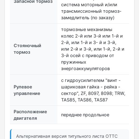
Запасной тормоз
система моторный и/или
трансмиссионный тормоз-
замедлитель (по заказу)
тормозные механизмы
колес 2-й или 3-й или 1-й и
2-й, или 1-й и 3- й и 3-й,
Стояночный
или 2-й и 3-й, или 1-й, 2-й и
тормоз
3-й осей с приводом от
пружинных
энергоаккумуляторов
с гидроусилителем "винт -
Рулевое
шариковая гайка - рейка -
управление
сектор", ZF, 8097, 8098; TRW,
ТАS85, TAS86, TAS87
Расположение
переднее продольное
двигателя
Альтернативная версия титульного листа ОТТС