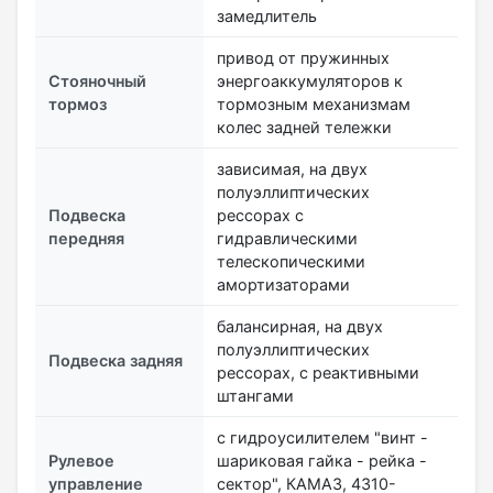
замедлитель
привод от пружинных
Стояночный
энергоаккумуляторов к
тормоз
тормозным механизмам
колес задней тележки
зависимая, на двух
полуэллиптических
Подвеска
рессорах с
передняя
гидравлическими
телескопическими
амортизаторами
балансирная, на двух
полуэллиптических
Подвеска задняя
рессорах, с реактивными
штангами
с гидроусилителем "винт -
Рулевое
шариковая гайка - рейка -
управление
сектор", КАМАЗ, 4310-