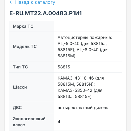
← Назад к каталогу
Е-RU.МТ22.А.00483.Р1И1
Марка ТС
_
Автоцистерны пожарные:
АЦ-5,0-40 (для 58815J,
Модель ТС
58815E); АЦ-8,0-40 (для
58815M); …
Тип ТС
58815
КАМАЗ-43118-46 (для
58815М, 58815N);
Шасси
КАМАЗ-5350-42 (для
58813J, 58815E)
ДВС
четырехтактный дизель
Экологический
4
класс