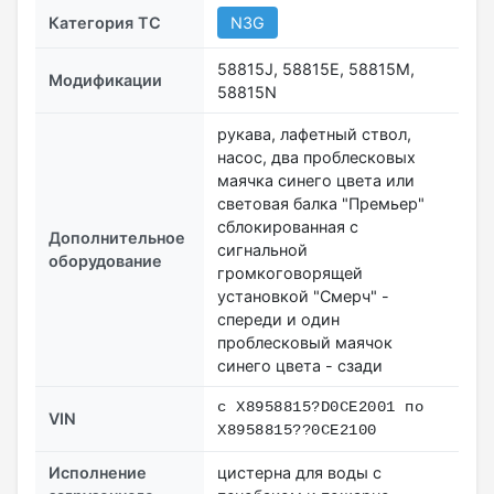
Категория ТС
N3G
58815J, 58815E, 58815M,
Модификации
58815N
рукава, лафетный ствол,
насос, два проблесковых
маячка синего цвета или
световая балка "Премьер"
сблокированная с
Дополнительное
сигнальной
оборудование
громкоговорящей
установкой "Смерч" -
спереди и один
проблесковый маячок
синего цвета - сзади
с X8958815?D0CE2001 по
VIN
X8958815??0CE2100
Исполнение
цистерна для воды с