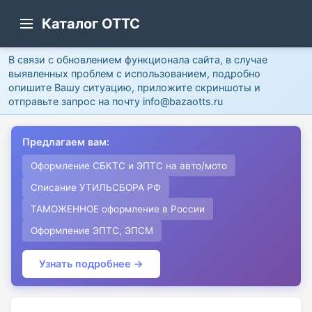
Каталог ОТТС
В связи с обновлением функционала сайта, в случае
выявленных проблем с использованием, подробно
опишите Вашу ситуацию, приложите скриншоты и
отправьте запрос на почту info@bazaotts.ru
Предлагаем вам:
Оформление СБКТС и ЭПТС на авто/мото
Списание УТИЛЬСБОРА РФ
ТАМОЖЕННОЕ оформление в России
Оформление ЭПТС, ЭПСМ
Узнать подробнее →