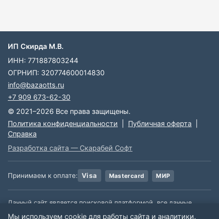
ИП Скирда М.В.
ИНН: 771887803244
ОГРНИП: 320774600014830
info@bazaotts.ru
+7 909 673-62-30
© 2021–2026 Все права защищены.
Политика конфиденциальности
|
Публичная оферта
|
Справка
Разработка сайта — Скарабей Софт
Принимаем к оплате:
Visa
Mastercard
МИР
Данный сайт является поисковой платформой, все данные,
размещенные на сайте, взяты из открытых источников. Мы не
Мы используем cookie для работы сайта и аналитики.