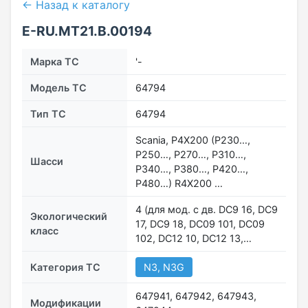
← Назад к каталогу
E-RU.MT21.B.00194
Марка ТС
'-
Модель ТС
64794
Тип ТС
64794
Scania, P4X200 (P230…,
Р250…, P270…, P310…,
Шасси
P340…, P380…, P420…,
Р480…) R4X200 …
4 (для мод. с дв. DC9 16, DC9
Экологический
17, DC9 18, DC09 101, DC09
класс
102, DC12 10, DC12 13,…
Категория ТС
N3, N3G
647941, 647942, 647943,
Модификации