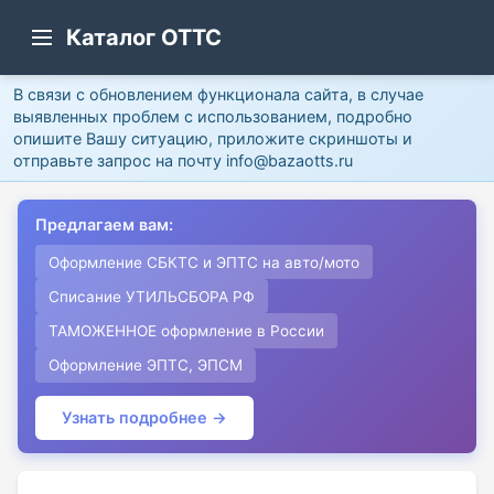
Каталог ОТТС
В связи с обновлением функционала сайта, в случае
выявленных проблем с использованием, подробно
опишите Вашу ситуацию, приложите скриншоты и
отправьте запрос на почту info@bazaotts.ru
Предлагаем вам:
Оформление СБКТС и ЭПТС на авто/мото
Списание УТИЛЬСБОРА РФ
ТАМОЖЕННОЕ оформление в России
Оформление ЭПТС, ЭПСМ
Узнать подробнее →