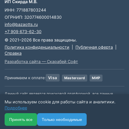
ИП Скирда М.В.
ИНН: 771887803244
ОГРНИП: 320774600014830
info@bazaotts.ru
+7 909 673-62-30
© 2021–2026 Все права защищены.
Политика конфиденциальности
|
Публичная оферта
|
Справка
Разработка сайта — Скарабей Софт
Принимаем к оплате:
Visa
Mastercard
МИР
Данный сайт является поисковой платформой, все данные,
размещенные на сайте, взяты из открытых источников. Мы не
Мы используем cookie для работы сайта и аналитики.
несем ответственности за содержимое данной информации.
Подробнее
🏠
📋
📅
🔐
⋯
Принять все
Только необходимые
Ещё
Главная
Каталог
Подписки
Вход