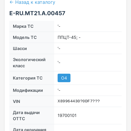
← Назад к каталогу
E-RU.МТ21.A.00457
Марка ТС
'-
Модель ТС
ППЦТ-45; -
Шасси
'-
Экологический
'-
класс
Категория ТС
O4
Модификации
'-
VIN
X89964430?0DF7???
Дата выдачи
19700101
ОТТС
Дата окончания