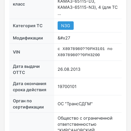
КАМАЗ-65115-D3,
класс
КАМАЗ-65115-N3), 4 (для ТС
…
Категория ТС
N3G
Модификации
&#x27
с X8978980??0FH3101 по
VIN
X8978980??0FH3200
Дата выдачи
26.08.2013
ОТТС
Дата окончания
19700101
срока действия
Орган по
ОС "ТрансСДГМ"
сертификации
Общество с ограниченной
ответственностью
"КИРСАНОВСКИЙ