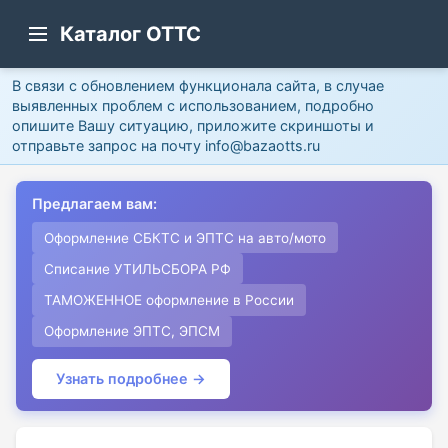
Каталог ОТТС
В связи с обновлением функционала сайта, в случае
выявленных проблем с использованием, подробно
опишите Вашу ситуацию, приложите скриншоты и
отправьте запрос на почту info@bazaotts.ru
Предлагаем вам:
Оформление СБКТС и ЭПТС на авто/мото
Списание УТИЛЬСБОРА РФ
ТАМОЖЕННОЕ оформление в России
Оформление ЭПТС, ЭПСМ
Узнать подробнее →