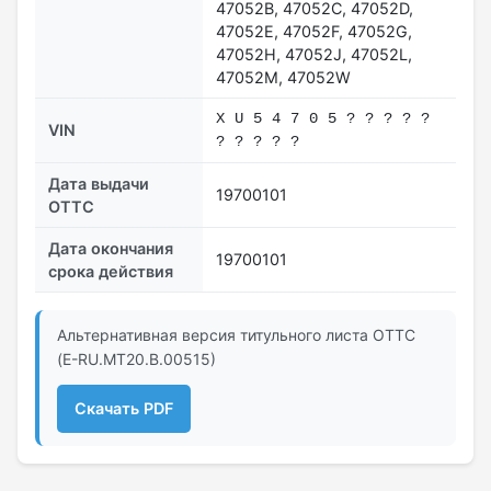
47052В, 47052С, 47052D,
47052Е, 47052F, 47052G,
47052H, 47052J, 47052L,
47052М, 47052W
X U 5 4 7 0 5 ? ? ? ? ?
VIN
? ? ? ? ?
Дата выдачи
19700101
ОТТС
Дата окончания
19700101
срока действия
Альтернативная версия титульного листа ОТТС
(E-RU.МТ20.В.00515)
Скачать PDF