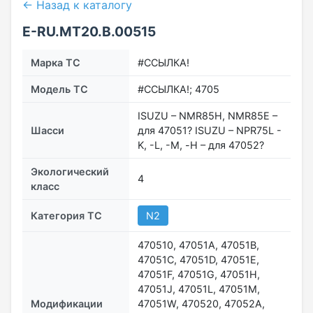
← Назад к каталогу
E-RU.МТ20.В.00515
Марка ТС
#ССЫЛКА!
Модель ТС
#ССЫЛКА!; 4705
ISUZU – NMR85H, NMR85E –
Шасси
для 47051? ISUZU – NPR75L -
K, -L, -M, -Н – для 47052?
Экологический
4
класс
Категория ТС
N2
470510, 47051А, 47051В,
47051С, 47051D, 47051Е,
47051F, 47051G, 47051H,
47051J, 47051L, 47051М,
Модификации
47051W, 470520, 47052А,