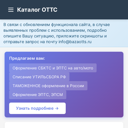
Каталог ОТТС
В связи с обновлением функционала сайта, в случае
выявленных проблем с использованием, подробно
опишите Вашу ситуацию, приложите скриншоты и
отправьте запрос на почту info@bazaotts.ru
Предлагаем вам:
Оформление СБКТС и ЭПТС на авто/мото
Списание УТИЛЬСБОРА РФ
ТАМОЖЕННОЕ оформление в России
Оформление ЭПТС, ЭПСМ
Узнать подробнее →