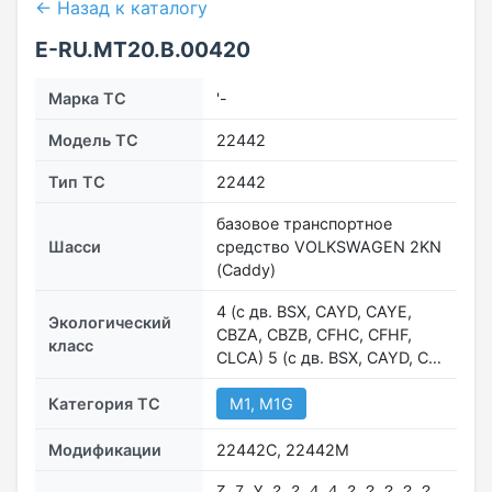
← Назад к каталогу
Е-RU.MT20.В.00420
Марка ТС
'-
Модель ТС
22442
Тип ТС
22442
базовое транспортное
Шасси
средство VOLKSWAGEN 2KN
(Caddy)
4 (с дв. BSX, CAYD, CAYE,
Экологический
CBZA, CBZB, CFHC, CFHF,
класс
CLCA) 5 (с дв. BSX, CAYD, C…
Категория ТС
М1, M1G
Модификации
22442С, 22442М
Z 7 Y 2 2 4 4 2 ? ? ? ?