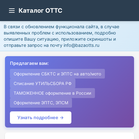
Каталог ОТТС
В связи с обновлением функционала сайта, в случае
выявленных проблем с использованием, подробно
опишите Вашу ситуацию, приложите скриншоты и
отправьте запрос на почту info@bazaotts.ru
Предлагаем вам:
Оформление СБКТС и ЭПТС на авто/мото
Списание УТИЛЬСБОРА РФ
ТАМОЖЕННОЕ оформление в России
Оформление ЭПТС, ЭПСМ
Узнать подробнее →