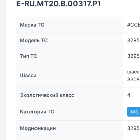
E-RU.МТ20.В.00317.Р1
Марка ТС
#СС
Модель ТС
3295
Тип ТС
3295
шасс
Шасси
3308
Экологический класс
4
Категория ТС
М3,
Модификации
3295