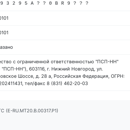
 9 3 2 9 5 А ? ? 0 B R 9 ? ? ?
0101
0101
казано
ство с ограниченной ответственностью "ПСП-НН"
 "ПСП-НН"), 603116, г. Нижний Новгород, ул.
овское Шоссе, д. 28 а, Российская Федерация, ОГРН:
202411431, тел/факс 8 (831) 462-20-03
С (E-RU.МТ20.В.00317.Р1)