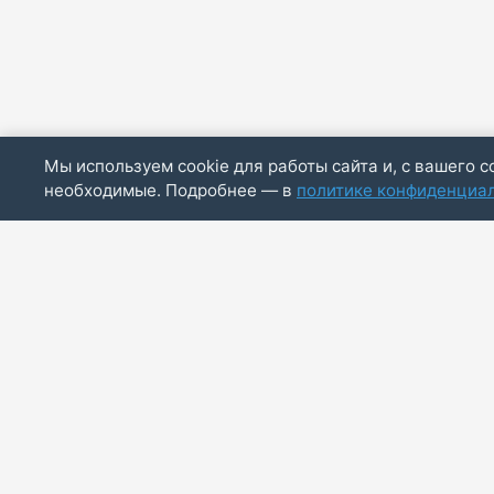
Мы используем cookie для работы сайта и, с вашего с
необходимые. Подробнее — в
политике конфиденциа
ИП Скирда М.В.
ИНН: 771887803244
ОГРНИП: 320774600014830
info@bazaotts.ru
+7 909 673-62-30