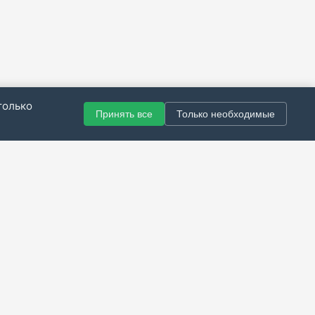
только
Принять все
Только необходимые
© 2021–2026 Все права защищены.
итика конфиденциальности
|
Публичная оферта
|
Справка
Разработка сайта — Скарабей Софт