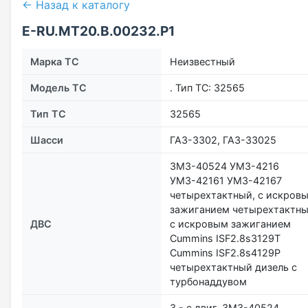
← Назад к каталогу
E-RU.МТ20.В.00232.Р1
Марка ТС
Неизвестный
Модель ТС
. Тип ТС: 32565
Тип ТС
32565
Шасси
ГАЗ-3302, ГАЗ-33025
ЗМЗ-40524 УМЗ-4216
УМЗ-42161 УМЗ-42167
четырехтактный, с искров
зажиганием четырехтактны
ДВС
с искровым зажиганием
Cummins ISF2.8s3129Т
Cummins ISF2.8s4129Р
четырехтактный дизель с
турбонаддувом
3 - с двиг. ЗМЗ-40524,