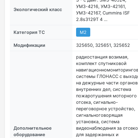
УМЗ-4216, УМЗ-42161,
Экологический класс
УМЗ-42167, Cummins ISF
2.8s3129T 4 …
Категория ТС
М2
Модификации
325650, 325651, 325652
радиостанция возимая,
комплект спутниковой
навигационномониторинго
системы ГЛОНАСС с выход
на дежурные части органов
внутренних дел, система
пожаротушения моторного
отсека, сигнально-
переговорное устройство,
сигнальноговорящая
установка, система
Дополнительное
видеонаблюдения за отсек
оборудование
для задержанных и