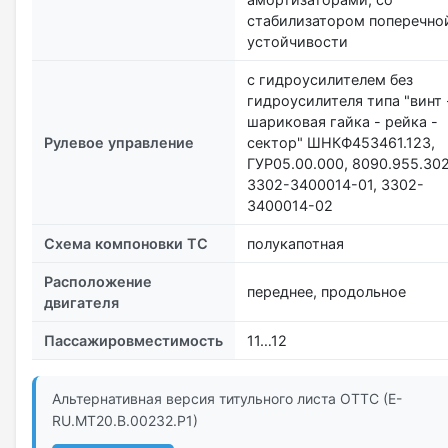
стабилизатором поперечно
устойчивости
с гидроусилителем без
гидроусилителя типа "винт 
шариковая гайка - рейка -
Рулевое управление
сектор" ШНКФ453461.123,
ГУР05.00.000, 8090.955.30
3302-3400014-01, 3302-
3400014-02
Схема компоновки ТС
полукапотная
Расположение
переднее, продольное
двигателя
Пассажировместимость
11…12
Альтернативная версия титульного листа ОТТС (E-
RU.МТ20.В.00232.Р1)