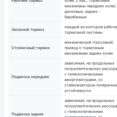
Рабочий тормоз
осям, с АБС, тормозные
механизмы передних колес 
дисковые, задних -
барабанные
каждый из контуров рабоч
Запасной тормоз
тормозной системы
механический (тросовый)
Стояночный тормоз
привод к тормозным
механизмам задних колес
зависимая, на продольных
полуэллиптических рессора
с телескопическими
Подвеска передняя
амортизаторами, со
стабилизатором поперечно
устойчивости
зависимая, на продольных
полуэллиптических рессора
с телескопическими
Подвеска задняя
амортизаторами, со