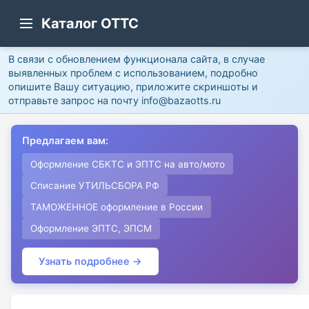
Каталог ОТТС
В связи с обновлением функционала сайта, в случае
выявленных проблем с использованием, подробно
опишите Вашу ситуацию, приложите скриншоты и
отправьте запрос на почту info@bazaotts.ru
Предлагаем вам:
Оформление СБКТС и ЭПТС на авто/мото
Списание УТИЛЬСБОРА РФ
ТАМОЖЕННОЕ оформление в России
Оформление ЭПТС, ЭПСМ
Узнать подробнее →