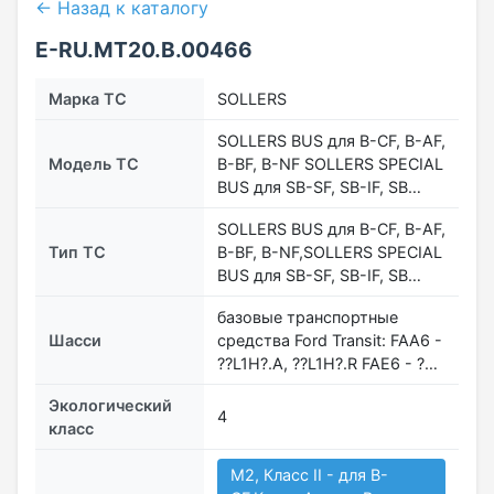
← Назад к каталогу
E-RU.МТ20.B.00466
Марка ТС
SOLLERS
SOLLERS BUS для B-CF, B-AF,
Модель ТС
B-BF, B-NF SOLLERS SPECIAL
BUS для SB-SF, SB-IF, SB…
SOLLERS BUS для B-CF, B-AF,
Тип ТС
B-BF, B-NF,SOLLERS SPECIAL
BUS для SB-SF, SB-IF, SB…
базовые транспортные
Шасси
средства Ford Transit: FAA6 -
??L1H?.A, ??L1H?.R FAE6 - ?…
Экологический
4
класс
M2, Класс II - для B-