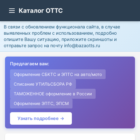
Каталог ОТТС
В связи с обновлением функционала сайта, в случае
выявленных проблем с использованием, подробно
опишите Вашу ситуацию, приложите скриншоты и
отправьте запрос на почту info@bazaotts.ru
Предлагаем вам:
Оформление СБКТС и ЭПТС на авто/мото
Списание УТИЛЬСБОРА РФ
ТАМОЖЕННОЕ оформление в России
Оформление ЭПТС, ЭПСМ
Узнать подробнее →