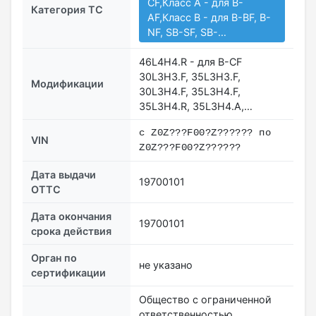
CF,Класс A - для B-
Категория ТС
AF,Класс B - для B-BF, B-
NF, SB-SF, SB-…
46L4H4.R - для B-CF
30L3H3.F, 35L3H3.F,
Модификации
30L3H4.F, 35L3H4.F,
35L3H4.R, 35L3H4.A,…
с Z0Z???F00?Z?????? по
VIN
Z0Z???F00?Z??????
Дата выдачи
19700101
ОТТС
Дата окончания
19700101
срока действия
Орган по
не указано
сертификации
Общество с ограниченной
ответственностью