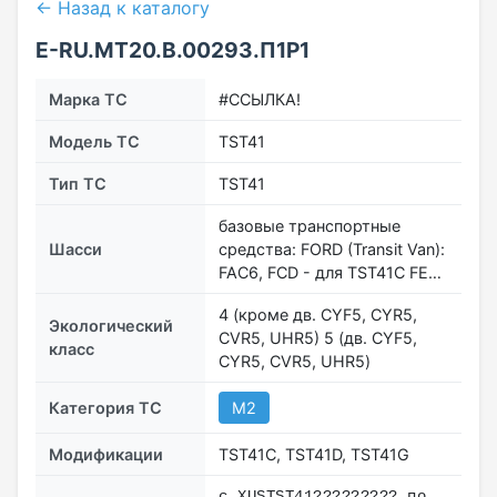
← Назад к каталогу
E-RU.МТ20.B.00293.П1Р1
Марка ТС
#ССЫЛКА!
Модель ТС
ТST41
Тип ТС
TST41
базовые транспортные
Шасси
средства: FORD (Transit Van):
FAC6, FCD - для ТST41C FE…
4 (кроме дв. CYF5, CYR5,
Экологический
CVR5, UHR5) 5 (дв. CYF5,
класс
CYR5, CVR5, UHR5)
Категория ТС
M2
Модификации
ТST41C, ТST41D, ТST41G
с XUSTST41????????? по