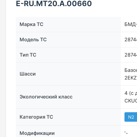
E-RU.МТ20.A.00660
Марка ТС
БМД
Модель ТС
2874
Тип ТС
2874
Базо
Шасси
2EKZ
4 (с
Экологический класс
CKU
Категория ТС
N2
Модификации
'-