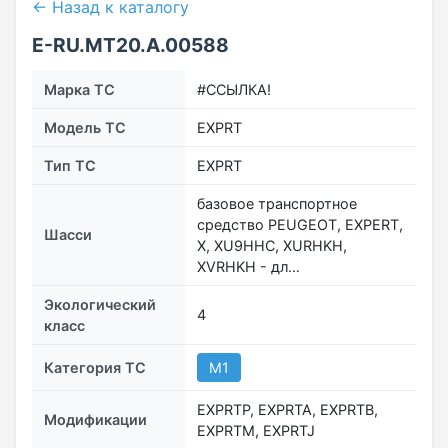
← Назад к каталогу
Е-RU.MT20.А.00588
Марка ТС
#ССЫЛКА!
Модель ТС
EXPRT
Тип ТС
EXPRT
базовое транспортное
средство PEUGEOT, EXPERT,
Шасси
X, XU9HHC, XURHKH,
XVRHKH - дл…
Экологический
4
класс
Категория ТС
M1
EXPRTP, EXPRTA, EXPRTB,
Модификации
EXPRTM, EXPRTJ