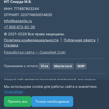
ИП Скирда М.В.
ИНН: 771887803244
ОГРНИП: 320774600014830
info@bazaotts.ru
+7 909 673-62-30
© 2021–2026 Все права защищены.
Политика конфиденциальности
|
Публичная оферта
|
Справка
Разработка сайта — Скарабей Софт
Принимаем к оплате:
Visa
Mastercard
МИР
Данный сайт является поисковой платформой, все данные,
размещенные на сайте, взяты из открытых источников. Мы не
Мы используем cookie для работы сайта и аналитики.
несем ответственности за содержимое данной информации.
Подробнее
🏠
📋
📅
🔐
⋯
Принять все
Только необходимые
Ещё
Главная
Каталог
Подписки
Вход