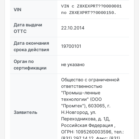
VIN с Z8XEXPRT??0000001
VIN
по Z8XEXPRT??0000150.
Дата выдачи
22.10.2014
ОТТС
Дата окончания
19700101
срока действия
Орган по
не указано
сертификации
Общество с ограниченной
ответственностью
"Промыш-ленные
технологии" (ООО
"Промтех"), 603065, г.
Заявитель
Н.Новгород, ул.
Переходникова, д. 1Д,
Российская Федерация ,
ОГРН: 1095260003596, тел.:
(831) 297 14 12, факс: (831)