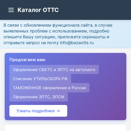
Каталог ОТТС
В связи с обновлением функционала сайта, в случае
выявленных проблем с использованием, подробно
опишите Вашу ситуацию, приложите скриншоты и
отправьте запрос на почту info@bazaotts.ru
Предлагаем вам:
Оформление СБКТС и ЭПТС на авто/мото
Списание УТИЛЬСБОРА РФ
ТАМОЖЕННОЕ оформление в России
Оформление ЭПТС, ЭПСМ
Узнать подробнее →