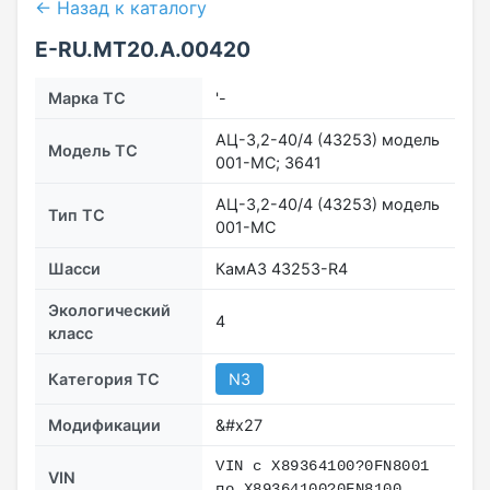
← Назад к каталогу
Е-RU.MT20.А.00420
Марка ТС
'-
АЦ-3,2-40/4 (43253) модель
Модель ТС
001-МС; 3641
АЦ-3,2-40/4 (43253) модель
Тип ТС
001-МС
Шасси
КамАЗ 43253-R4
Экологический
4
класс
Категория ТС
N3
Модификации
&#x27
VIN с Х89364100?0FN8001
VIN
по Х89364100?0FN8100