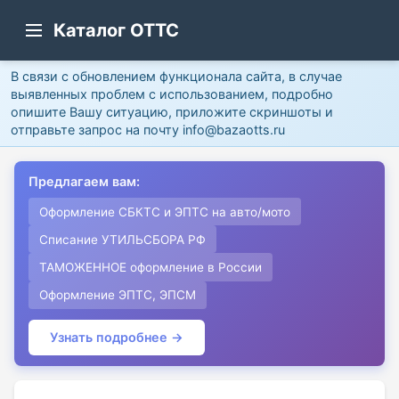
Каталог ОТТС
В связи с обновлением функционала сайта, в случае
выявленных проблем с использованием, подробно
опишите Вашу ситуацию, приложите скриншоты и
отправьте запрос на почту info@bazaotts.ru
Предлагаем вам:
Оформление СБКТС и ЭПТС на авто/мото
Списание УТИЛЬСБОРА РФ
ТАМОЖЕННОЕ оформление в России
Оформление ЭПТС, ЭПСМ
Узнать подробнее →