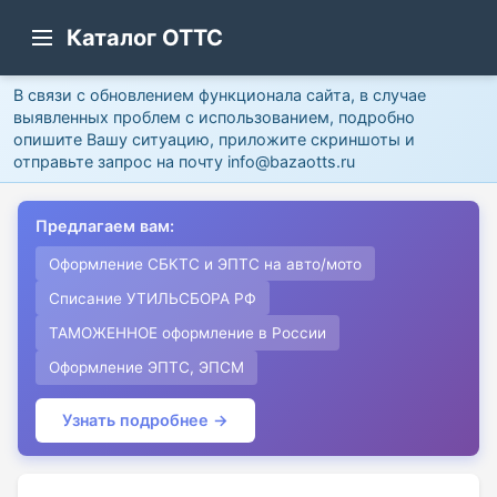
Каталог ОТТС
В связи с обновлением функционала сайта, в случае
выявленных проблем с использованием, подробно
опишите Вашу ситуацию, приложите скриншоты и
отправьте запрос на почту info@bazaotts.ru
Предлагаем вам:
Оформление СБКТС и ЭПТС на авто/мото
Списание УТИЛЬСБОРА РФ
ТАМОЖЕННОЕ оформление в России
Оформление ЭПТС, ЭПСМ
Узнать подробнее →