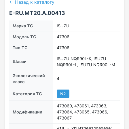
← Назад к каталогу
E-RU.МТ20.А.00413
Марка ТС
ISUZU
Модель ТС
47306
Тип ТС
47306
ISUZU NQR90L-K, ISUZU
Шасси
NQR90L-L, ISUZU NQR90L-M
Экологический
4
класс
Категория ТС
N2
473060, 473061, 473063,
Модификации
473064, 473065, 473066,
473067
VIN с ХDU47306??0000001