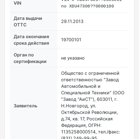
VIN
по ХDU47306??0000100
Дата выдачи
29.11.2013
ОТТС
Дата окончания
19700101
срока действия
Орган по
не указано
сертификации
Общество с ограниченной
ответственностью "Завод
Автомобильной и
Специальной Техники" (ООО
"Завод "АиСТ"), 603011, г.
Заявитель
Н.Новгород, ул.
Октябрьской Революции,
д.74, кв. 17, Российская
Федерация, ОГРН:
1135258000514, тел./факс:
(831) 249-99-95