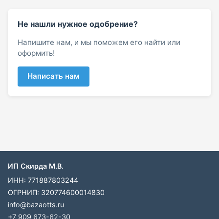
Не нашли нужное одобрение?
Напишите нам, и мы поможем его найти или
оформить!
Написать нам
ИП Скирда М.В.
ИНН: 771887803244
ОГРНИП: 320774600014830
info@bazaotts.ru
+7 909 673-62-30