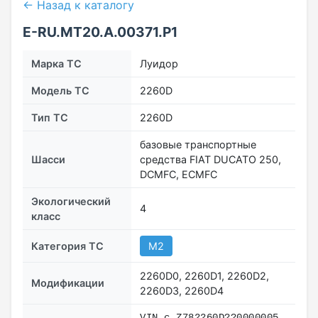
← Назад к каталогу
E-RU.МТ20.A.00371.Р1
Марка ТС
Луидор
Модель ТС
2260D
Тип ТС
2260D
базовые транспортные
Шасси
средства FIAT DUCATO 250,
DCMFC, ECMFC
Экологический
4
класс
Категория ТС
M2
2260D0, 2260D1, 2260D2,
Модификации
2260D3, 2260D4
VIN с Z782260D??0000005