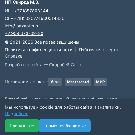
ИП Скирда М.В.
ИНН: 771887803244
ОГРНИП: 320774600014830
info@bazaotts.ru
+7 909 673-62-30
© 2021–2026 Все права защищены.
Политика конфиденциальности
|
Публичная оферта
|
Справка
Разработка сайта — Скарабей Софт
Принимаем к оплате:
Visa
Mastercard
МИР
Данный сайт является поисковой платформой, все данные,
размещенные на сайте, взяты из открытых источников. Мы не
Мы используем cookie для работы сайта и аналитики.
несем ответственности за содержимое данной информации.
Подробнее
🏠
📋
📅
🔐
⋯
Принять все
Только необходимые
Ещё
Главная
Каталог
Подписки
Вход