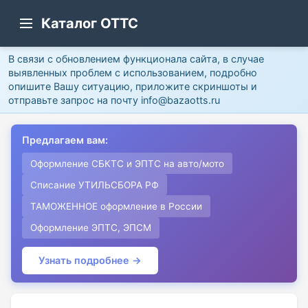
Каталог ОТТС
В связи с обновлением функционала сайта, в случае
выявленных проблем с использованием, подробно
опишите Вашу ситуацию, приложите скриншоты и
отправьте запрос на почту info@bazaotts.ru
Предлагаем вам:
Оформление СБКТС и ЭПТС на авто/мото
Списание УТИЛЬСБОРА РФ
ТАМОЖЕННОЕ оформление в России
Оформление ЭПТС, ЭПСМ
Узнать подробнее →