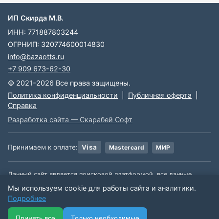
ИП Скирда М.В.
ИНН: 771887803244
ОГРНИП: 320774600014830
info@bazaotts.ru
+7 909 673-62-30
© 2021–2026 Все права защищены.
Политика конфиденциальности
|
Публичная оферта
|
Справка
Разработка сайта — Скарабей Софт
Принимаем к оплате:
Visa
Mastercard
МИР
Данный сайт является поисковой платформой, все данные,
размещенные на сайте, взяты из открытых источников. Мы не
Мы используем cookie для работы сайта и аналитики.
несем ответственности за содержимое данной информации.
Подробнее
🏠
📋
📅
🔐
⋯
Принять все
Только необходимые