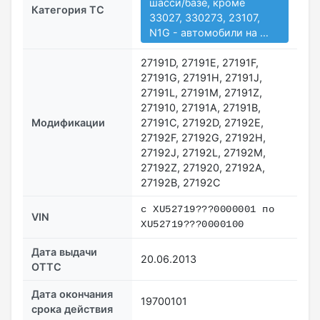
шасси/базе, кроме
Категория ТС
33027, 330273, 23107,
N1G - автомобили на …
27191D, 27191E, 27191F,
27191G, 27191H, 27191J,
27191L, 27191M, 27191Z,
271910, 27191А, 27191В,
Модификации
27191С, 27192D, 27192E,
27192F, 27192G, 27192H,
27192J, 27192L, 27192M,
27192Z, 271920, 27192А,
27192В, 27192С
с XU52719???0000001 по
VIN
XU52719???0000100
Дата выдачи
20.06.2013
ОТТС
Дата окончания
19700101
срока действия