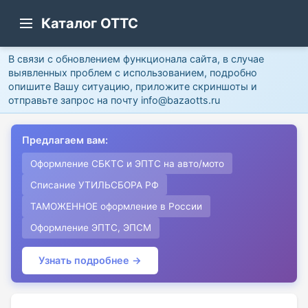
Каталог ОТТС
В связи с обновлением функционала сайта, в случае
выявленных проблем с использованием, подробно
опишите Вашу ситуацию, приложите скриншоты и
отправьте запрос на почту info@bazaotts.ru
Предлагаем вам:
Оформление СБКТС и ЭПТС на авто/мото
Списание УТИЛЬСБОРА РФ
ТАМОЖЕННОЕ оформление в России
Оформление ЭПТС, ЭПСМ
Узнать подробнее →