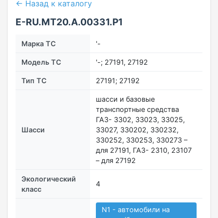
← Назад к каталогу
Е-RU.MT20.А.00331.Р1
Марка ТС
'-
Модель ТС
'-; 27191, 27192
Тип ТС
27191; 27192
шасси и базовые
транспортные средства
ГАЗ- 3302, 33023, 33025,
Шасси
33027, 330202, 330232,
330252, 330253, 330273 –
для 27191, ГАЗ- 2310, 23107
– для 27192
Экологический
4
класс
N1 - автомобили на