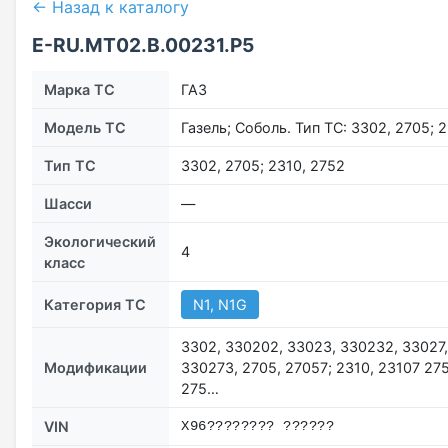
← Назад к каталогу
E-RU.МТ02.B.00231.Р5
Марка ТС
ГАЗ
Модель ТС
Газель; Соболь. Тип ТС: 3302, 2705; 
Тип ТС
3302, 2705; 2310, 2752
Шасси
―
Экологический
4
класс
Категория ТС
N1, N1G
3302, 330202, 33023, 330232, 33027,
Модификации
330273, 2705, 27057; 2310, 23107 27
275…
VIN
X96???????? ??????