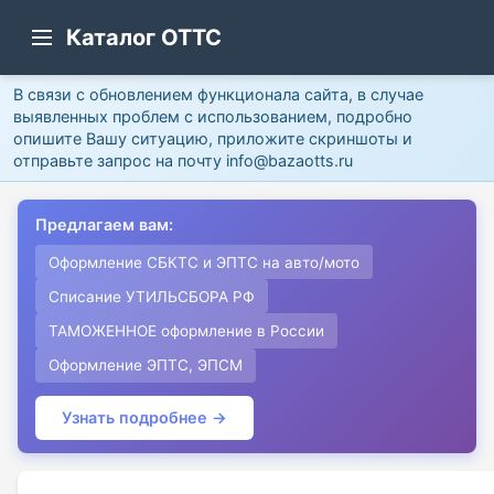
Каталог ОТТС
В связи с обновлением функционала сайта, в случае
выявленных проблем с использованием, подробно
опишите Вашу ситуацию, приложите скриншоты и
отправьте запрос на почту info@bazaotts.ru
Предлагаем вам:
Оформление СБКТС и ЭПТС на авто/мото
Списание УТИЛЬСБОРА РФ
ТАМОЖЕННОЕ оформление в России
Оформление ЭПТС, ЭПСМ
Узнать подробнее →