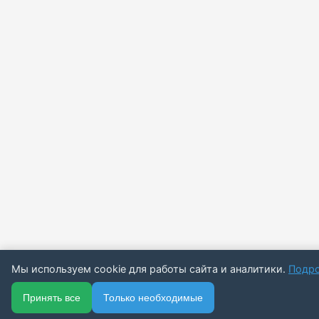
Мы используем cookie для работы сайта и аналитики.
Подр
🏠
📋
📅
🔐
Принять все
Только необходимые
Главная
Каталог
Подписки
Вход