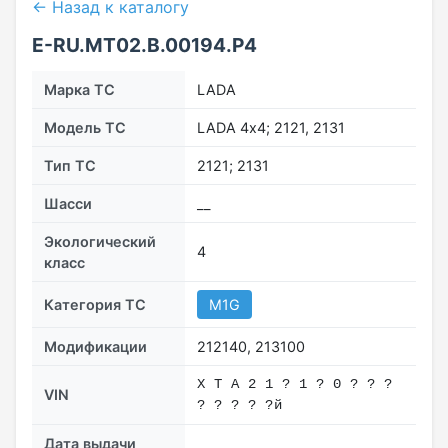
← Назад к каталогу
E-RU.МТ02.B.00194.Р4
Марка ТС
LADA
Модель ТС
LADA 4х4; 2121, 2131
Тип ТС
2121; 2131
Шасси
__
Экологический
4
класс
Категория ТС
M1G
Модификации
212140, 213100
X T A 2 1 ? 1 ? 0 ? ? ?
VIN
? ? ? ? ?й
Дата выдачи