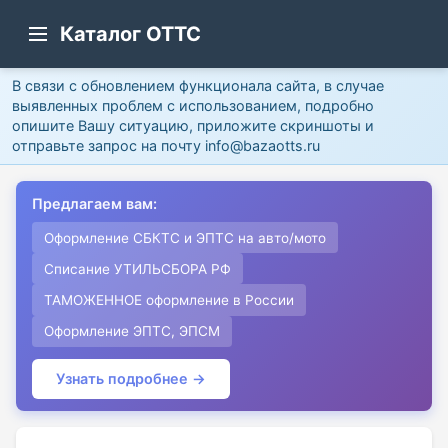
Каталог ОТТС
В связи с обновлением функционала сайта, в случае
выявленных проблем с использованием, подробно
опишите Вашу ситуацию, приложите скриншоты и
отправьте запрос на почту info@bazaotts.ru
Предлагаем вам:
Оформление СБКТС и ЭПТС на авто/мото
Списание УТИЛЬСБОРА РФ
ТАМОЖЕННОЕ оформление в России
Оформление ЭПТС, ЭПСМ
Узнать подробнее →