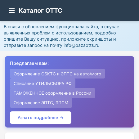
Каталог ОТТС
В связи с обновлением функционала сайта, в случае
выявленных проблем с использованием, подробно
опишите Вашу ситуацию, приложите скриншоты и
отправьте запрос на почту info@bazaotts.ru
Предлагаем вам:
Оформление СБКТС и ЭПТС на авто/мото
Списание УТИЛЬСБОРА РФ
ТАМОЖЕННОЕ оформление в России
Оформление ЭПТС, ЭПСМ
Узнать подробнее →