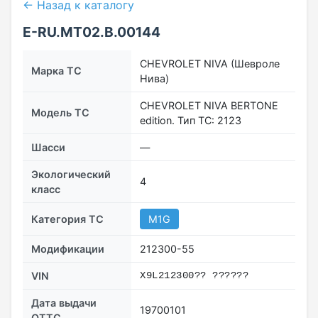
← Назад к каталогу
E-RU.MT02.B.00144
CHEVROLET NIVA (Шевроле
Марка ТС
Нива)
CHEVROLET NIVA BERTONE
Модель ТС
edition. Тип ТС: 2123
Шасси
—
Экологический
4
класс
Категория ТС
M1G
Модификации
212300-55
VIN
X9L212300?? ??????
Дата выдачи
19700101
ОТТС