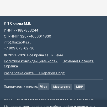
ИП Скирда М.В.
ИНН: 771887803244
ОГРНИП: 320774600014830
info@bazaotts.ru
+7 909 673-62-30
© 2021–2026 Все права защищены.
Политика конфиденциальности
|
Публичная оферта
|
Справка
Разработка сайта — Скарабей Софт
Принимаем к оплате:
Visa
Mastercard
МИР
Данный сайт является поисковой платформой, все данные,
размещенные на сайте, взяты из открытых источников. Мы не
Мы используем cookie для работы сайта и аналитики.