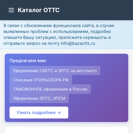
Каталог ОТТС
В связи с обновлением функционала сайта, в случае
выявленных проблем с использованием, подробно
опишите Вашу ситуацию, приложите скриншоты и
отправьте запрос на почту info@bazaotts.ru
Предлагаем вам:
Оформление СБКТС и ЭПТС на авто/мото
Списание УТИЛЬСБОРА РФ
ТАМОЖЕННОЕ оформление в России
Оформление ЭПТС, ЭПСМ
Узнать подробнее →