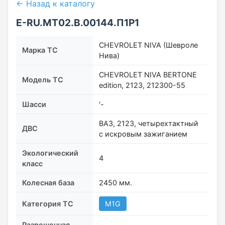
← Назад к каталогу
E-RU.MT02.B.00144.П1Р1
CHEVROLET NIVA (Шевроле
Марка ТС
Нива)
CHEVROLET NIVA BERTONE
Модель ТС
edition, 2123, 212300-55
Шасси
'-
ВАЗ, 2123, четырехтактный
ДВС
с искровым зажиганием
Экологический
4
класс
Колесная база
2450 мм.
Категория ТС
М1G
Разрешенная