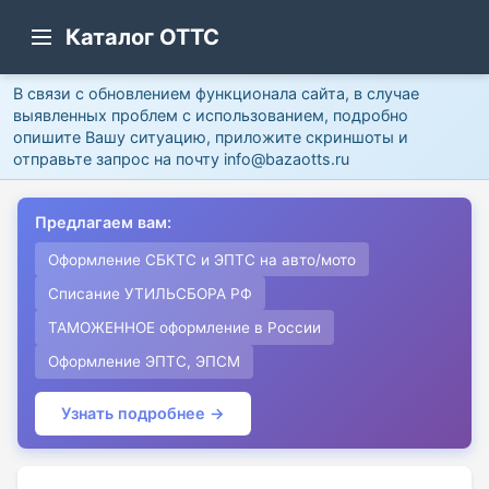
Каталог ОТТС
В связи с обновлением функционала сайта, в случае
выявленных проблем с использованием, подробно
опишите Вашу ситуацию, приложите скриншоты и
отправьте запрос на почту info@bazaotts.ru
Предлагаем вам:
Оформление СБКТС и ЭПТС на авто/мото
Списание УТИЛЬСБОРА РФ
ТАМОЖЕННОЕ оформление в России
Оформление ЭПТС, ЭПСМ
Узнать подробнее →