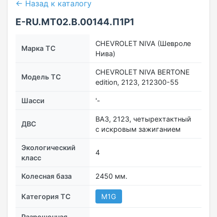
← Назад к каталогу
E-RU.MT02.B.00144.П1Р1
CHEVROLET NIVA (Шевроле
Марка ТС
Нива)
CHEVROLET NIVA BERTONE
Модель ТС
edition, 2123, 212300-55
Шасси
'-
ВАЗ, 2123, четырехтактный
ДВС
с искровым зажиганием
Экологический
4
класс
Колесная база
2450 мм.
Категория ТС
М1G
Разрешенная