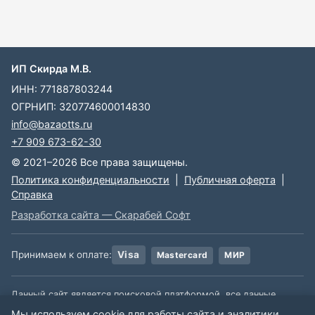
ИП Скирда М.В.
ИНН: 771887803244
ОГРНИП: 320774600014830
info@bazaotts.ru
+7 909 673-62-30
© 2021–2026 Все права защищены.
Политика конфиденциальности
|
Публичная оферта
|
Справка
Разработка сайта — Скарабей Софт
Принимаем к оплате:
Visa
Mastercard
МИР
Данный сайт является поисковой платформой, все данные,
размещенные на сайте, взяты из открытых источников. Мы не
Мы используем cookie для работы сайта и аналитики.