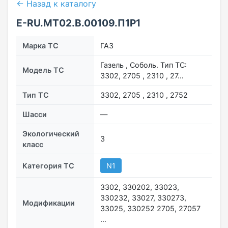
← Назад к каталогу
E-RU.MT02.B.00109.П1P1
Марка ТС
ГАЗ
Газель , Соболь. Тип ТС:
Модель ТС
3302, 2705 , 2310 , 27…
Тип ТС
3302, 2705 , 2310 , 2752
Шасси
—
Экологический
3
класс
Категория ТС
N1
3302, 330202, 33023,
330232, 33027, 330273,
Модификации
33025, 330252 2705, 27057
…