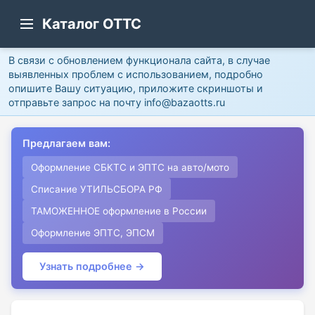
Каталог ОТТС
В связи с обновлением функционала сайта, в случае
выявленных проблем с использованием, подробно
опишите Вашу ситуацию, приложите скриншоты и
отправьте запрос на почту info@bazaotts.ru
Предлагаем вам:
Оформление СБКТС и ЭПТС на авто/мото
Списание УТИЛЬСБОРА РФ
ТАМОЖЕННОЕ оформление в России
Оформление ЭПТС, ЭПСМ
Узнать подробнее →