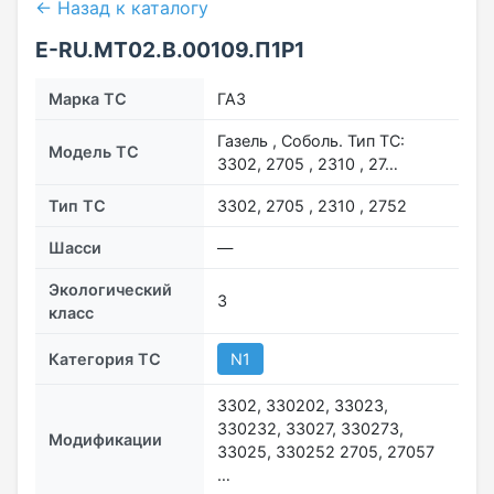
← Назад к каталогу
E-RU.MT02.B.00109.П1P1
Марка ТС
ГАЗ
Газель , Соболь. Тип ТС:
Модель ТС
3302, 2705 , 2310 , 27…
Тип ТС
3302, 2705 , 2310 , 2752
Шасси
—
Экологический
3
класс
Категория ТС
N1
3302, 330202, 33023,
330232, 33027, 330273,
Модификации
33025, 330252 2705, 27057
…