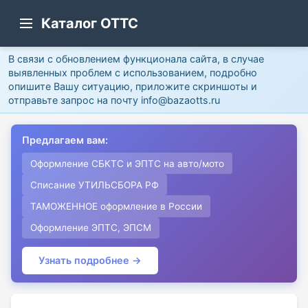
Каталог ОТТС
В связи с обновлением функционала сайта, в случае
выявленных проблем с использованием, подробно
опишите Вашу ситуацию, приложите скриншоты и
отправьте запрос на почту info@bazaotts.ru
Предлагаем вам:
Оформление СБКТС и ЭПТС на авто/мото
Списание УТИЛЬСБОРА РФ
ТАМОЖЕННОЕ оформление в России
Оформление ЭПТС, ЭПСМ
Узнать подробнее →