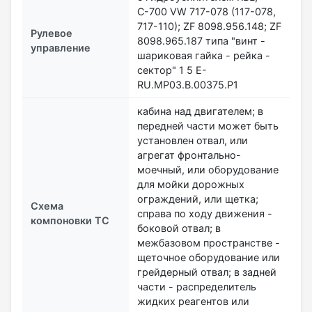
С-700 VW 717-078 (117-078,
717-110); ZF 8098.956.148; ZF
Рулевое
8098.965.187 типа "винт -
управление
шариковая гайка - рейка -
сектор" 1 5 E-
RU.MP03.В.00375.Р1
кабина над двигателем; в
передней части может быть
установлен отвал, или
агрегат фронтально-
моечный, или оборудование
для мойки дорожных
ограждений, или щетка;
Схема
справа по ходу движения -
компоновки ТС
боковой отвал; в
межбазовом пространстве -
щеточное оборудование или
грейдерный отвал; в задней
части - распределитель
жидких реагентов или