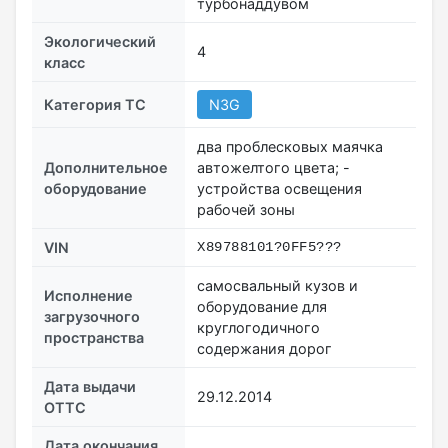
турбонаддувом
Экологический
4
класс
Категория ТС
N3G
два проблесковых маячка
Дополнительное
автожелтого цвета; -
оборудование
устройства освещения
рабочей зоны
VIN
X89788101?0FF5???
самосвальный кузов и
Исполнение
оборудование для
загрузочного
круглогодичного
пространства
содержания дорог
Дата выдачи
29.12.2014
ОТТС
Дата окончания