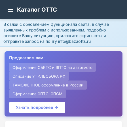
Каталог ОТТС
В связи с обновлением функционала сайта, в случае
выявленных проблем с использованием, подробно
опишите Вашу ситуацию, приложите скриншоты и
отправьте запрос на почту info@bazaotts.ru
Предлагаем вам:
Оформление СБКТС и ЭПТС на авто/мото
Списание УТИЛЬСБОРА РФ
ТАМОЖЕННОЕ оформление в России
Оформление ЭПТС, ЭПСМ
Узнать подробнее →