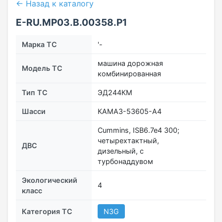
← Назад к каталогу
E-RU.МР03.B.00358.Р1
Марка ТС
'-
машина дорожная
Модель ТС
комбинированная
Тип ТС
ЭД244КМ
Шасси
КАМАЗ-53605-А4
Cummins, ISB6.7e4 300;
четырехтактный,
ДВС
дизельный, с
турбонаддувом
Экологический
4
класс
Категория ТС
N3G