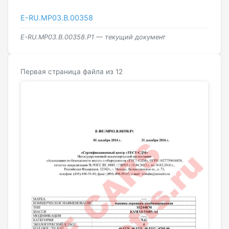
E-RU.МР03.B.00358
E-RU.МР03.B.00358.Р1 — текущий документ
Первая страница файла из 12