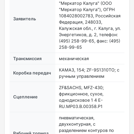
"Меркатор Калуга" (ООО
"Меркатор Калуга"), ОГРН
1084028002783, Российская
Заявитель
Федерация, 248033,
Калужская обл., г. Калуга, ул.
Энергетиков, д. 2, телефон:
(495) 258-99-65, факс: (495)
258-99-65
Трансмиссия
механическая
КАМАЗ, 154; ZF-9S1310TO; с
Коробка передач
ручным управлением
ZF&SACHS, MFZ-430;
фрикционное, сухое,
Сцепление
однодисковое 1 4 E-
RU.MP03.В.00358.Р1
пневматическая,
двухконтурная, с
разделением контуров по
Рабочий тормоз