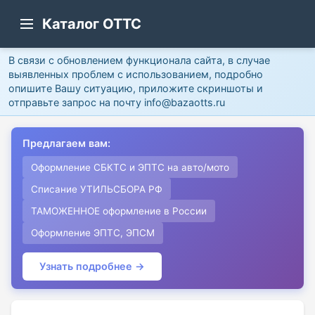
Каталог ОТТС
В связи с обновлением функционала сайта, в случае
выявленных проблем с использованием, подробно
опишите Вашу ситуацию, приложите скриншоты и
отправьте запрос на почту info@bazaotts.ru
Предлагаем вам:
Оформление СБКТС и ЭПТС на авто/мото
Списание УТИЛЬСБОРА РФ
ТАМОЖЕННОЕ оформление в России
Оформление ЭПТС, ЭПСМ
Узнать подробнее →