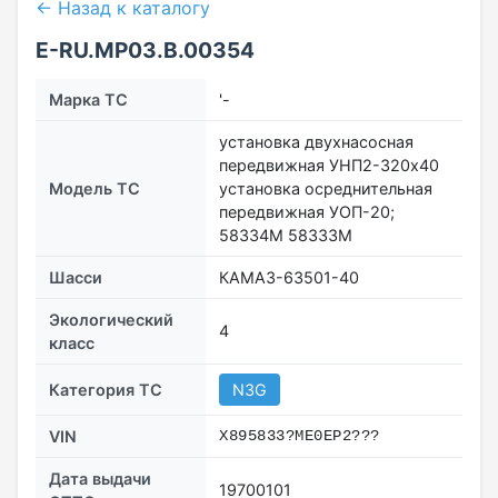
← Назад к каталогу
E-RU.МР03.B.00354
Марка ТС
'-
установка двухнасосная
передвижная УНП2-320х40
Модель ТС
установка осреднительная
передвижная УОП-20;
58334М 58333М
Шасси
КАМАЗ-63501-40
Экологический
4
класс
Категория ТС
N3G
VIN
X895833?ME0EP2???
Дата выдачи
19700101