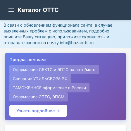
Каталог ОТТС
В связи с обновлением функционала сайта, в случае
выявленных проблем с использованием, подробно
опишите Вашу ситуацию, приложите скриншоты и
отправьте запрос на почту info@bazaotts.ru
Предлагаем вам:
Оформление СБКТС и ЭПТС на авто/мото
Списание УТИЛЬСБОРА РФ
ТАМОЖЕННОЕ оформление в России
Оформление ЭПТС, ЭПСМ
Узнать подробнее →