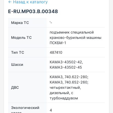
← Назад к каталогу
E-RU.МР03.B.00348
Марка ТС
'-
подъемник специальной
Модель ТС
краново-бурильной машины
ПСКБМ-1
Тип ТС
487410
КАМАЗ-43502-42,
Шасси
КАМАЗ-43502-45
КАМАЗ, 740.622-280;
КАМАЗ, 740.652-260;
ДВС
четырехтактный,
дизельный, с
турбонаддувом
Экологический
4
класс