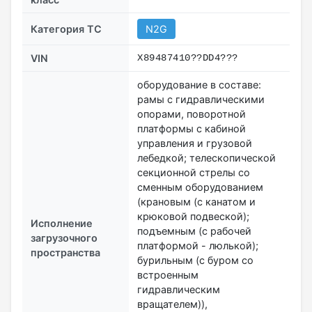
Категория ТС
N2G
VIN
X89487410??DD4???
оборудование в составе:
рамы с гидравлическими
опорами, поворотной
платформы с кабиной
управления и грузовой
лебедкой; телескопической
секционной стрелы со
сменным оборудованием
(крановым (с канатом и
крюковой подвеской);
Исполнение
подъемным (с рабочей
загрузочного
платформой - люлькой);
пространства
бурильным (с буром со
встроенным
гидравлическим
вращателем)),