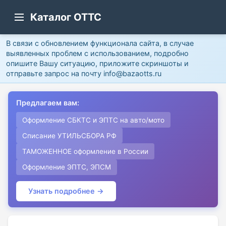
Каталог ОТТС
В связи с обновлением функционала сайта, в случае
выявленных проблем с использованием, подробно
опишите Вашу ситуацию, приложите скриншоты и
отправьте запрос на почту info@bazaotts.ru
Предлагаем вам:
Оформление СБКТС и ЭПТС на авто/мото
Списание УТИЛЬСБОРА РФ
ТАМОЖЕННОЕ оформление в России
Оформление ЭПТС, ЭПСМ
Узнать подробнее →